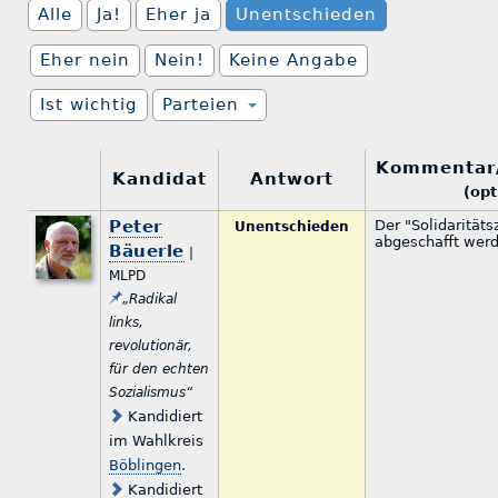
Alle
Ja!
Eher ja
Unentschieden
Eher nein
Nein!
Keine Angabe
Ist wichtig
Parteien
Kommentar
Kandidat
Antwort
(opt
Peter
Der "Solidarität
Unentschieden
abgeschafft wer
Bäuerle
|
MLPD
„Radikal
links,
revolutionär,
für den echten
Sozialismus“
Kandidiert
im Wahlkreis
Böblingen
.
Kandidiert