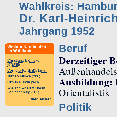
Wahlkreis: Hambu
Dr. Karl-Heinri
Jahrgang 1952
Beruf
Weitere Kandidaten
im Wahlkreis
Derzeitiger B
Christiane Blömeke
(GRÜNE)
Außenhandel
Cornelia Kerth
(Die Linke.)
Jürgen Klimke
Ausbildung:
(CDU)
Ortwin Runde
(SPD)
Orientalistik
Wieland Albert Wilhelm
Schinnenburg
(FDP)
Vergleichen
Politik