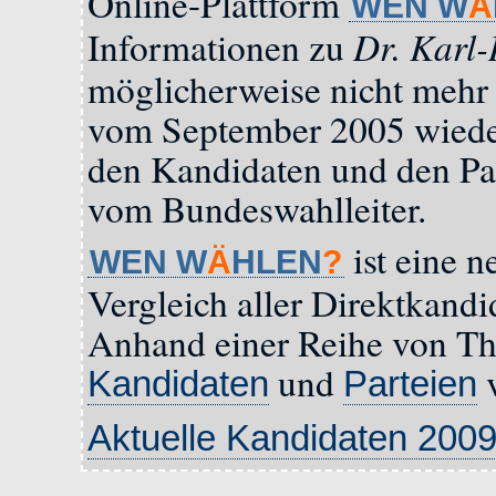
Online-Plattform
WEN W
Ä
Dr. Karl
Informationen zu
möglicherweise nicht mehr a
vom September 2005 wiede
den Kandidaten und den Pa
vom Bundeswahlleiter.
ist eine n
WEN W
Ä
HLEN
?
Vergleich aller Direktkandi
Anhand einer Reihe von Th
und
v
Kandidaten
Parteien
Aktuelle Kandidaten 200