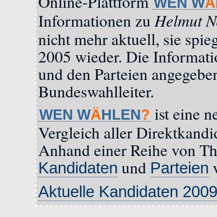
Online-Plattform
WEN W
Ä
Helmut 
Informationen zu
nicht mehr aktuell, sie sp
2005 wieder. Die Informat
und den Parteien angegeb
Bundeswahlleiter.
ist eine n
WEN W
Ä
HLEN
?
Vergleich aller Direktkandi
Anhand einer Reihe von Th
und
v
Kandidaten
Parteien
Aktuelle Kandidaten 200