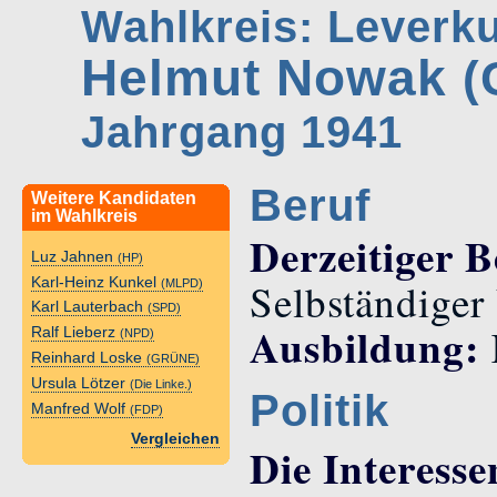
Wahlkreis: Leverk
Helmut Nowak
(
Jahrgang 1941
Beruf
Weitere Kandidaten
im Wahlkreis
Derzeitiger B
Luz Jahnen
(HP)
Karl-Heinz Kunkel
Selbständiger
(MLPD)
Karl Lauterbach
(SPD)
Ausbildung:
Ralf Lieberz
(NPD)
Reinhard Loske
(GRÜNE)
Ursula Lötzer
(Die Linke.)
Politik
Manfred Wolf
(FDP)
Vergleichen
Die Interesse