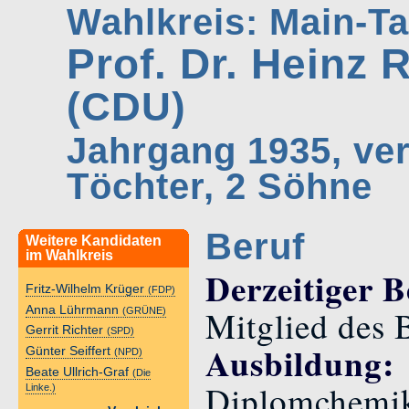
Wahlkreis: Main-T
Prof. Dr. Heinz
(CDU)
Jahrgang 1935, ver
Töchter, 2 Söhne
Beruf
Weitere Kandidaten
im Wahlkreis
Derzeitiger B
Fritz-Wilhelm Krüger
(FDP)
Anna Lührmann
Mitglied des 
(GRÜNE)
Gerrit Richter
(SPD)
Ausbildung:
Günter Seiffert
(NPD)
Beate Ullrich-Graf
(Die
Diplomchemike
Linke.)