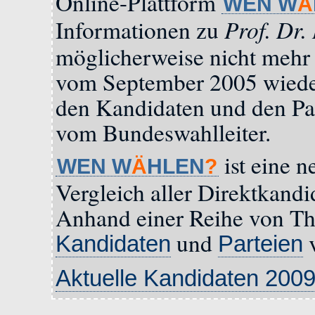
Online-Plattform
WEN W
Ä
Prof. Dr.
Informationen zu
möglicherweise nicht mehr a
vom September 2005 wiede
den Kandidaten und den Pa
vom Bundeswahlleiter.
ist eine n
WEN W
Ä
HLEN
?
Vergleich aller Direktkandi
Anhand einer Reihe von Th
und
v
Kandidaten
Parteien
Aktuelle Kandidaten 200