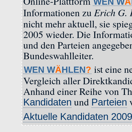
Online-Plattform
WEN W
Ä
Erich G. 
Informationen zu
nicht mehr aktuell, sie sp
2005 wieder. Die Informat
und den Parteien angegeb
Bundeswahlleiter.
ist eine n
WEN W
Ä
HLEN
?
Vergleich aller Direktkandi
Anhand einer Reihe von Th
und
v
Kandidaten
Parteien
Aktuelle Kandidaten 200