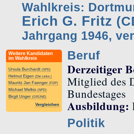
Wahlkreis: Dortmun
Erich G. Fritz
(C
Jahrgang 1946, ver
Beruf
Weitere Kandidaten
im Wahlkreis
Derzeitiger B
Ursula Burchardt
(SPD)
Helmut Eigen
Mitglied des 
(Die Linke.)
Mauritz Jan Faenger
(FDP)
Bundestages
Michael Melkis
(NPD)
Birgit Unger
(GRÜNE)
Ausbildung:
Vergleichen
Politik