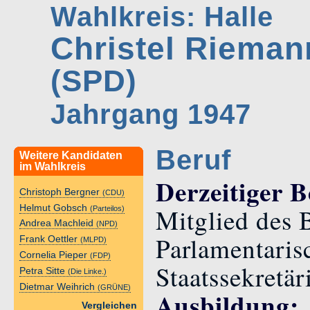
Wahlkreis: Halle
Christel Riema
(SPD)
Jahrgang 1947
Beruf
Weitere Kandidaten
im Wahlkreis
Derzeitiger B
Christoph Bergner
(CDU)
Helmut Gobsch
Mitglied des 
(Parteilos)
Andrea Machleid
(NPD)
Parlamentaris
Frank Oettler
(MLPD)
Cornelia Pieper
(FDP)
Staatssekretär
Petra Sitte
(Die Linke.)
Dietmar Weihrich
(GRÜNE)
Ausbildung:
Vergleichen