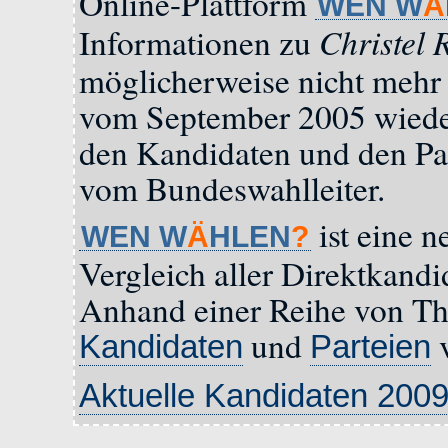
Online-Plattform
WEN W
Ä
Christel
Informationen zu
möglicherweise nicht mehr a
vom September 2005 wiede
den Kandidaten und den Pa
vom Bundeswahlleiter.
ist eine n
WEN W
Ä
HLEN
?
Vergleich aller Direktkandi
Anhand einer Reihe von Th
und
v
Kandidaten
Parteien
Aktuelle Kandidaten 200