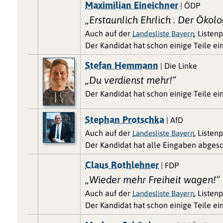
Maximilian Eineichner
| ÖDP
„Erstaunlich Ehrlich . Der Ökolog
Auch auf der
, Listen
Landesliste Bayern
Der Kandidat hat schon einige Teile e
Stefan Hemmann
| Die Linke
„Du verdienst mehr!“
Der Kandidat hat schon einige Teile e
Stephan Protschka
| AfD
Auch auf der
, Listenp
Landesliste Bayern
Der Kandidat hat alle Eingaben abgesc
Claus Rothlehner
| FDP
„Wieder mehr Freiheit wagen!“
Auch auf der
, Listen
Landesliste Bayern
Der Kandidat hat schon einige Teile e