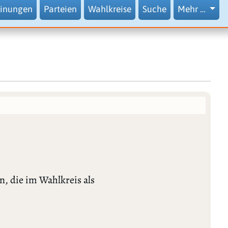
inungen
Parteien
Wahlkreise
Suche
Mehr …
, die im Wahlkreis als