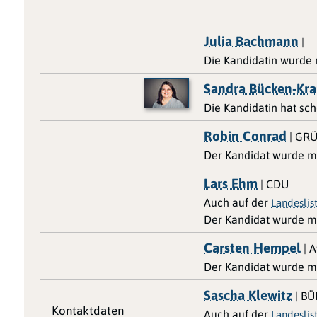
Julia Bachmann
|
Die Kandidatin wurde
Sandra Bücken-Kr
Die Kandidatin hat sc
Robin Conrad
| GR
Der Kandidat wurde m
Lars Ehm
| CDU
Auch auf der
Landeslis
Der Kandidat wurde m
Carsten Hempel
| A
Der Kandidat wurde m
Sascha Klewitz
| B
Kontaktdaten
Auch auf der
Landeslis