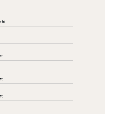
cht.
t.
t.
t.