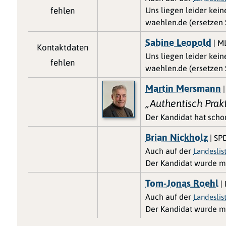
fehlen
Uns liegen leider kei
waehlen.de (ersetzen S
Sabine Leopold
| M
Kontaktdaten
Uns liegen leider kei
fehlen
waehlen.de (ersetzen S
Martin Mersmann
|
„Authentisch Prak
Der Kandidat hat scho
Brian Nickholz
| SP
Auch auf der
Landeslis
Der Kandidat wurde m
Tom-Jonas Roehl
|
Auch auf der
Landeslis
Der Kandidat wurde m