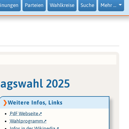
inungen
Parteien
Wahlkreise
Suche
Mehr …
tagswahl 2025
Weitere Infos, Links
PdF Webseite
Wahlprogramm
Infos in der Wikipedia