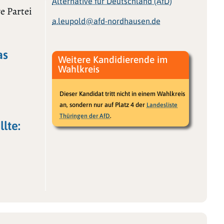
Alternative für Deutschland (AfD)
e Partei
a.leupold@afd-nordhausen.de
as
Weitere Kandidierende im
Wahlkreis
Dieser Kandidat tritt nicht in einem Wahlkreis
an, sondern nur auf Platz 4 der
Landesliste
.
Thüringen der AfD
lte: