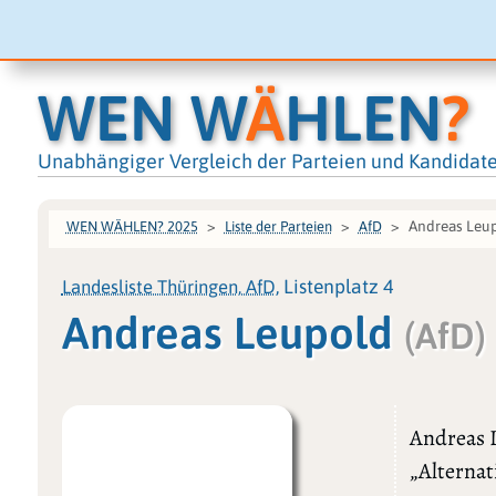
WEN W
Ä
HLEN
?
Unabhängiger Vergleich der Parteien und Kandidat
Andreas Leu
WEN WÄHLEN? 2025
Liste der Parteien
AfD
Landesliste Thüringen, AfD
, Listenplatz 4
Andreas Leupold
(AfD)
Andreas L
„Alternat