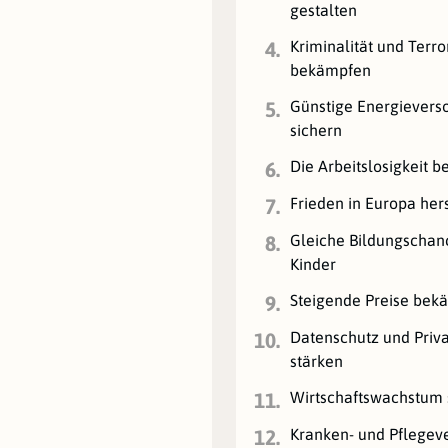
gestalten
Kriminalität und Terr
4.
bekämpfen
Günstige Energievers
5.
sichern
Die Arbeitslosigkeit 
6.
Frieden in Europa her
7.
Gleiche Bildungschanc
8.
Kinder
Steigende Preise bek
9.
Datenschutz und Priv
10.
stärken
Wirtschaftswachstum 
11.
Kranken- und Pflegev
12.