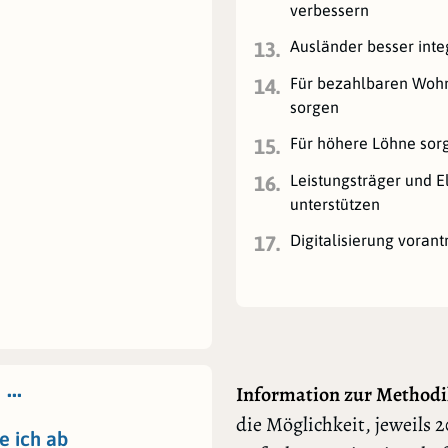
verbessern
Ausländer besser inte
13.
Für bezahlbaren Wo
14.
sorgen
Für höhere Löhne sor
15.
Leistungsträger und El
16.
unterstützen
Digitalisierung vorant
17.
 …
Information zur Methodi
die Möglichkeit, jeweils 2
e ich ab