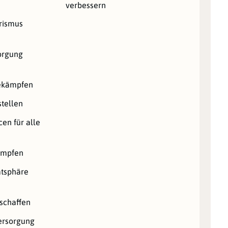
verbessern
orismus
orgung
bekämpfen
stellen
en für alle
ämpfen
atsphäre
schaffen
ersorgung