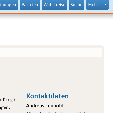
inungen
Parteien
Wahlkreise
Suche
Mehr …
Kontaktdaten
r Partei
Andreas Leupold
ngen.