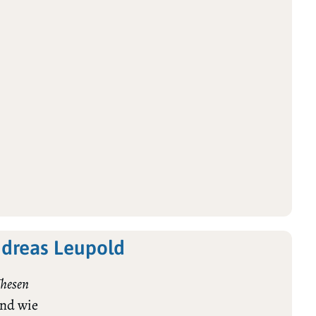
ndreas Leupold
Thesen
und wie