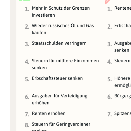
Mehr in Schutz der Grenzen
Rentene
1.
1.
investieren
Wieder russisches Öl und Gas
Erbscha
2.
2.
kaufen
Staatsschulden verringern
Ausgabe
3.
3.
senken
Steuern für mittlere Einkommen
Steuern
4.
4.
senken
Erbschaftssteuer senken
Höhere 
5.
5.
ermögl
Ausgaben für Verteidigung
Bürgerg
6.
6.
erhöhen
Renten erhöhen
Spitzen
7.
7.
Steuern für Geringverdiener
8.