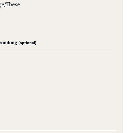
ge/These
gründung
(optional)