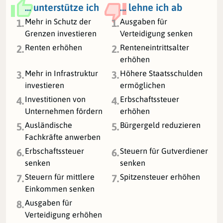
… unterstütze ich
… lehne ich ab
Mehr in Schutz der
Ausgaben für
1.
1.
Grenzen investieren
Verteidigung senken
Renten erhöhen
Renteneintrittsalter
2.
2.
erhöhen
Mehr in Infrastruktur
Höhere Staatsschulden
3.
3.
investieren
ermöglichen
Investitionen von
Erbschaftssteuer
4.
4.
Unternehmen fördern
erhöhen
Ausländische
Bürgergeld reduzieren
5.
5.
Fachkräfte anwerben
Erbschaftssteuer
Steuern für Gutverdiener
6.
6.
senken
senken
Steuern für mittlere
Spitzensteuer erhöhen
7.
7.
Einkommen senken
Ausgaben für
8.
Verteidigung erhöhen