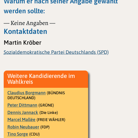
Warum er nach seiner Angabe gewählt
werden sollte:
— Keine Angaben —
Kontaktdaten
Martin Kröber
Sozialdemokratische Partei Deutschlands (SPD)
Weitere Kandidierende im
Wahlkreis
Claudius Borgmann
(BÜNDNIS
DEUTSCHLAND)
Peter Dittmann
(GRÜNE)
Dennis Jannack
(Die Linke)
Marcel Mallée
(FREIE WÄHLER)
Robin Neubauer
(FDP)
Tino Sorge
(CDU)