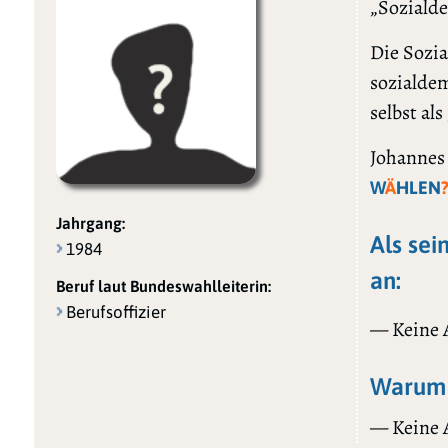
„Soziald
Die Sozia
sozialdem
selbst al
Johannes 
W
Ä
HLEN
Jahrgang:
Als sei
1984
an:
Beruf laut Bundeswahlleiterin:
Berufsoffizier
— Keine
Warum 
— Keine