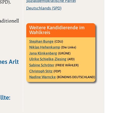
Sozialdemokratische Partei
SPD).
Deutschlands (SPD)
aditionell
Weitere Kandidierende im
Wahlkreis
Stephan Bunge
(CDU)
Niklas Hehenkamp
(Die Linke)
Jana Klinkenberg
(GRÜNE)
Ulrike Schielke-Ziesing
(AfD)
nes Arlt
Sabine Schröter
(FREIE WÄHLER)
Christoph Stitz
(FDP)
Nadine Warncke
(BÜNDNIS DEUTSCHLAND)
lte: