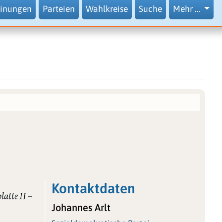
inungen
Parteien
Wahlkreise
Suche
Mehr …
Kontaktdaten
atte II –
Johannes Arlt