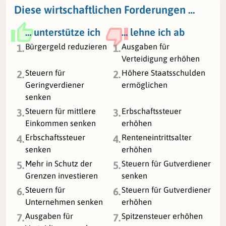
Diese wirtschaftlichen Forderungen …
… unterstütze ich
… lehne ich ab
Bürgergeld reduzieren
Ausgaben für
1.
1.
Verteidigung erhöhen
Steuern für
Höhere Staatsschulden
2.
2.
Geringverdiener
ermöglichen
senken
Steuern für mittlere
Erbschaftssteuer
3.
3.
Einkommen senken
erhöhen
Erbschaftssteuer
Renteneintrittsalter
4.
4.
senken
erhöhen
Mehr in Schutz der
Steuern für Gutverdiener
5.
5.
Grenzen investieren
senken
Steuern für
Steuern für Gutverdiener
6.
6.
Unternehmen senken
erhöhen
Ausgaben für
Spitzensteuer erhöhen
7.
7.