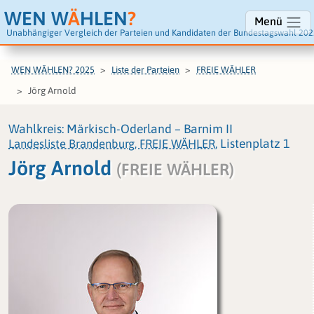
WEN W
Ä
HLEN
?
Menü
Unabhängiger Vergleich der Parteien und Kandidaten der Bundestagswahl 202
WEN WÄHLEN? 2025
Liste der Parteien
FREIE WÄHLER
Jörg Arnold
Wahlkreis: Märkisch-Oderland – Barnim II
Landesliste Brandenburg, FREIE WÄHLER
, Listenplatz 1
Jörg Arnold
(FREIE WÄHLER)