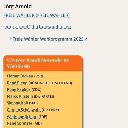
Jörg Arnold
FREIE WÄHLER (FREIE WÄHLER)
joerg.arnold@bb.freiewaehler.eu
Freie Wähler Wahlprogramm 2025
Weitere Kandidierende im
Wahlkreis
Florian Dickau
(Volt)
René Elend
(BÜNDNIS DEUTSCHLAND)
Rene Kaplick
(CDU)
Marco Kirstein
(Die PARTEI)
Simona Koß
(SPD)
Carolin Schönwald
(Die Linke)
Wolfgang Schure
(FDP)
René Springer
(AfD)