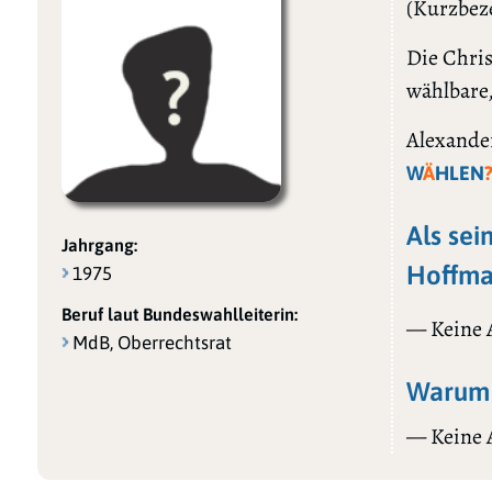
(Kurzbez
Die Chris
wählbare,
Alexander
W
Ä
HLEN
Als sei
Jahrgang:
Hoffma
1975
Beruf laut Bundeswahlleiterin:
— Keine
MdB, Oberrechtsrat
Warum 
— Keine