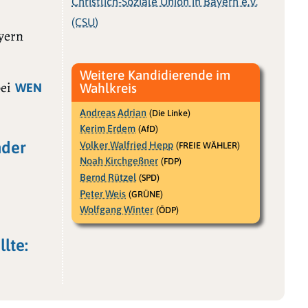
Christlich-Soziale Union in Bayern e.V.
(CSU)
ayern
Weitere Kandidierende im
bei
WEN
Wahlkreis
Andreas Adrian
(Die Linke)
Kerim Erdem
(AfD)
nder
Volker Walfried Hepp
(FREIE WÄHLER)
Noah Kirchgeßner
(FDP)
Bernd Rützel
(SPD)
Peter Weis
(GRÜNE)
Wolfgang Winter
(ÖDP)
lte: