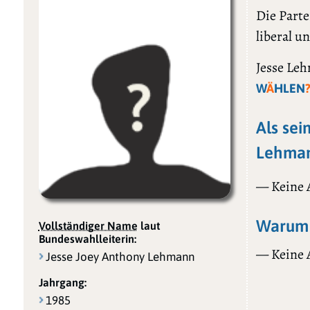
Die Parte
liberal u
Jesse Leh
W
Ä
HLEN
Als sei
Lehman
— Keine
Warum 
Vollständiger Name
laut
Bundeswahlleiterin:
— Keine
Jesse Joey Anthony Lehmann
Jahrgang:
1985