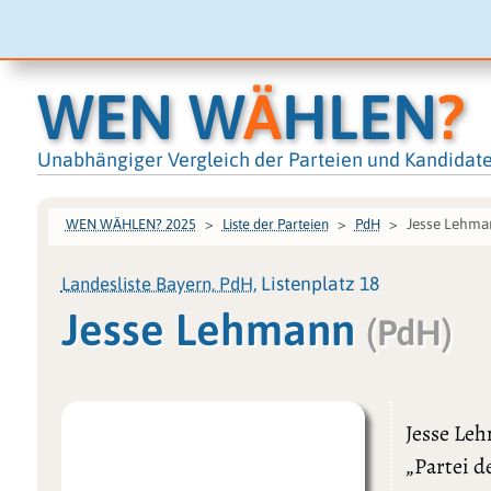
WEN W
Ä
HLEN
?
Unabhängiger Vergleich der Parteien und Kandidat
Jesse Lehma
WEN WÄHLEN? 2025
Liste der Parteien
PdH
Landesliste Bayern, PdH
, Listenplatz 18
Jesse Lehmann
(PdH)
Jesse Leh
„Partei 