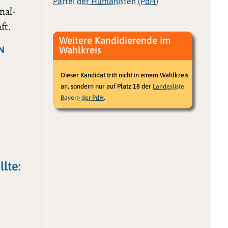
Partei der Humanisten (PdH)
nal-
ft.
Weitere Kandidierende im
N
Wahlkreis
Dieser Kandidat tritt nicht in einem Wahlkreis
an, sondern nur auf Platz 18 der
Landesliste
.
Bayern der PdH
lte: