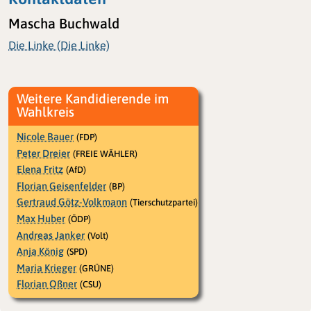
Mascha Buchwald
Die Linke (Die Linke)
Weitere Kandidierende im
Wahlkreis
Nicole Bauer
(FDP)
Peter Dreier
(FREIE WÄHLER)
Elena Fritz
(AfD)
Florian Geisenfelder
(BP)
Gertraud Götz-Volkmann
(Tierschutzpartei)
Max Huber
(ÖDP)
Andreas Janker
(Volt)
Anja König
(SPD)
Maria Krieger
(GRÜNE)
Florian Oßner
(CSU)