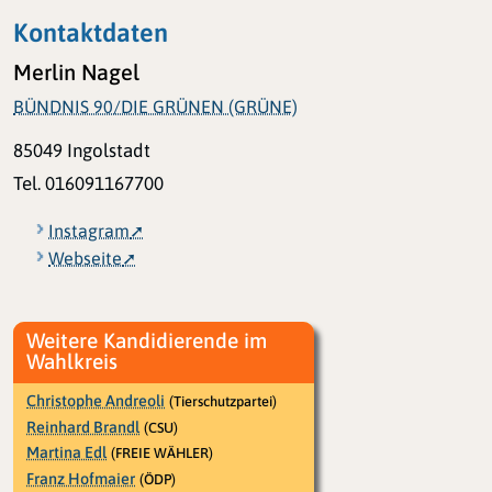
Kontaktdaten
Merlin Nagel
BÜNDNIS 90/DIE GRÜNEN (GRÜNE)
85049 Ingolstadt
Tel. 016091167700
Instagram
Webseite
Weitere Kandidierende im
Wahlkreis
Christophe Andreoli
(Tierschutzpartei)
Reinhard Brandl
(CSU)
Martina Edl
(FREIE WÄHLER)
Franz Hofmaier
(ÖDP)