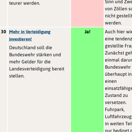
Sinn und Zw
teurer werden.
von Zöllen s
nicht gestell
werden.
30
Ja!
Auch hier wi
Mehr in Verteidigung
eine tendenz
investieren!
gestellte Fra
Deutschland soll die
Zunächst geh
Bundeswehr stärken und
einmal daru
mehr Gelder für die
Bundeswehr
Landesverteidigung bereit
überhaupt in
stellen.
einen
einsatzfähig
Zustand zu
versetzen.
Fuhrpark,
Luftfahrzeug
in weiten Tei
nur bedingt 