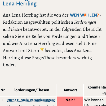
Lena Herrling
Ana Lena Herrling hat die von der
-
WEN W
Ä
HLEN
?
Redaktion ausgewählten politischen
Forderungen
und Thesen
beantwortet. In der folgenden Übersicht
sehen Sie eine Reihe von Forderungen und Thesen
und wie Ana Lena Herrling zu diesen steht. Eine
Antwort mit Stern
bedeutet, dass Ana Lena
Herrling diese Frage/These besonders wichtig
findet.
Kommentar
Nr.
Forderungen/Thesen
Antwort
(o
1
Nein!
Wir können 
Nicht zu viele Veränderungen!
Ländern sehe