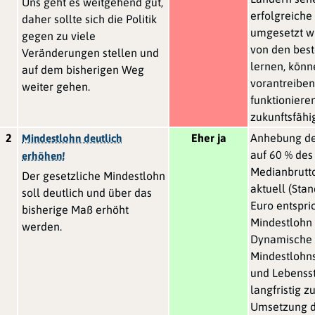
Uns geht es weitgehend gut,
erfolgreich
daher sollte sich die Politik
umgesetzt w
gegen zu viele
von den bes
Veränderungen stellen und
lernen, kön
auf dem bisherigen Weg
vorantreiben,
weiter gehen.
funktioniere
zukunftsfähi
2
Eher ja
Anhebung de
Mindestlohn deutlich
auf 60 % des
erhöhen!
Medianbrutt
Der gesetzliche Mindestlohn
aktuell (Sta
soll deutlich und über das
Euro entspric
bisherige Maß erhöht
Mindestlohn 
werden.
Dynamische 
Mindestlohns
und Lebenss
langfristig z
Umsetzung d