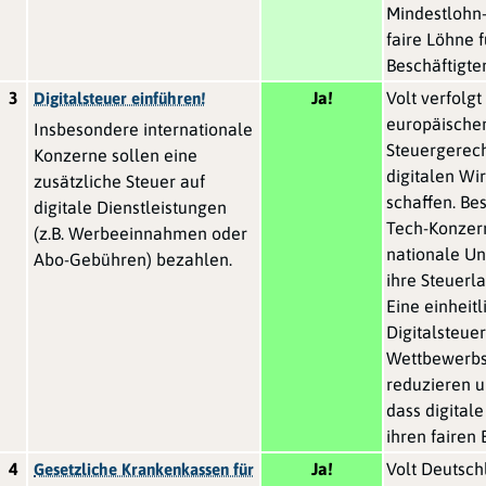
Mindestlohn-
faire Löhne f
Beschäftigte
3
Ja!
Volt verfolgt
Digitalsteuer einführen!
europäische
Insbesondere internationale
Steuergerech
Konzerne sollen eine
digitalen Wir
zusätzliche Steuer auf
schaffen. Be
digitale Dienstleistungen
Tech-Konzern
(z.B. Werbeeinnahmen oder
nationale Un
Abo-Gebühren) bezahlen.
ihre Steuerl
Eine einheitl
Digitalsteue
Wettbewerbs
reduzieren u
dass digita
ihren fairen 
4
Ja!
Volt Deutsch
Gesetzliche Krankenkassen für