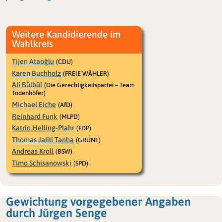
Weitere Kandidierende im
Wahlkreis
Tijen Ataoğlu
(CDU)
Karen Buchholz
(FREIE WÄHLER)
Ali Bülbül
(Die Gerechtigkeitspartei – Team
Todenhöfer)
Michael Eiche
(AfD)
Reinhard Funk
(MLPD)
Katrin Helling-Plahr
(FDP)
Thomas Jalili Tanha
(GRÜNE)
Andreas Kroll
(BSW)
Timo Schisanowski
(SPD)
Gewichtung vorgegebener Angaben
durch Jürgen Senge