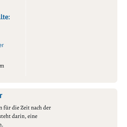
lte:
er
um
r
 für die Zeit nach der
teht darin, eine
n.