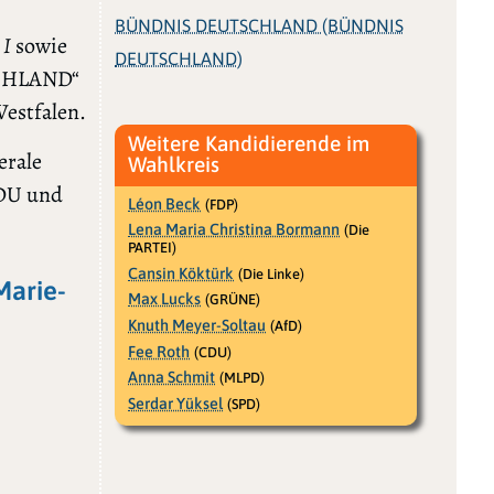
BÜNDNIS DEUTSCHLAND (BÜNDNIS
 I
sowie
DEUTSCHLAND)
SCHLAND“
stfalen.
Weitere Kandidierende im
erale
Wahlkreis
CDU und
Léon Beck
(FDP)
Lena Maria Christina Bormann
(Die
PARTEI)
Cansin Köktürk
(Die Linke)
Marie-
Max Lucks
(GRÜNE)
Knuth Meyer-Soltau
(AfD)
Fee Roth
(CDU)
Anna Schmit
(MLPD)
Serdar Yüksel
(SPD)