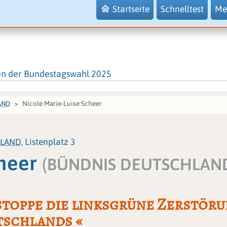
Startseite
Schnelltest
Me
en der Bundestagswahl 2025
Nicole Marie-Luise Scheer
AND
HLAND
, Listenplatz 3
cheer
(BÜNDNIS DEUTSCHLAN
stoppe die linksgrüne Zerstör
schlands «