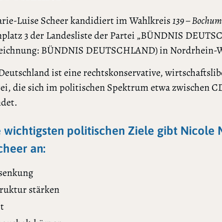
arie-Luise Scheer kandidiert im Wahlkreis
139 – Bochum
enplatz 3 der Landesliste der Partei „BÜNDNIS DEUT
eichnung: BÜNDNIS DEUTSCHLAND) in Nordrhein-We
eutschland ist eine rechtskonservative, wirtschaftslib
tei, die sich im politischen Spektrum etwa zwischen 
ndet.
e wichtigsten politischen Ziele gibt Nicole 
cheer an:
senkung
truktur stärken
t