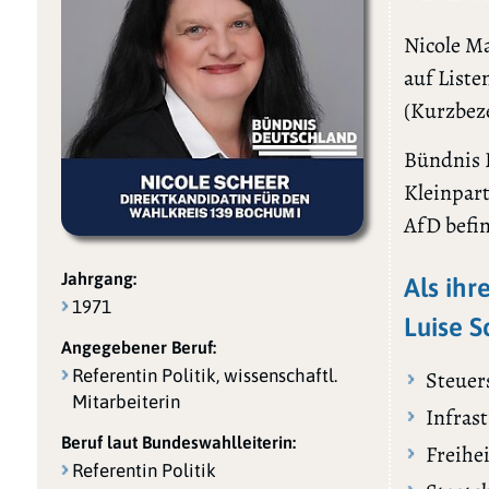
Nicole M
auf List
(Kurzbez
Bündnis D
Kleinpar
AfD befi
Jahrgang:
Als ihr
1971
Luise S
Angegebener Beruf:
Referentin Politik, wissenschaftl.
Steuer
Mitarbeiterin
Infras
Beruf laut Bundeswahlleiterin:
Freihei
Referentin Politik