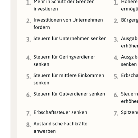
Mehr in Schutz der Grenzen
Höhere
1.
1.
investieren
ermögl
Investitionen von Unternehmen
Bürgerg
2.
2.
fördern
Steuern für Unternehmen senken
Ausgabe
3.
3.
erhöhe
Steuern für Geringverdiener
Ausgabe
4.
4.
senken
senken
Steuern für mittlere Einkommen
Erbscha
5.
5.
senken
Steuern für Gutverdiener senken
Steuern
6.
6.
erhöhe
Erbschaftssteuer senken
Spitzen
7.
7.
Ausländische Fachkräfte
8.
anwerben