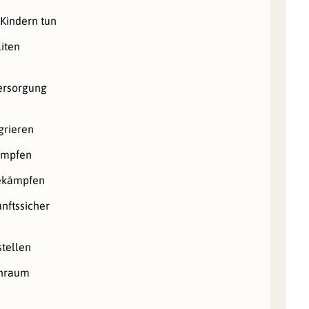
 Kindern tun
iten
ersorgung
grieren
ämpfen
bekämpfen
nftssicher
stellen
hnraum