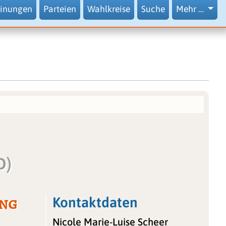
inungen
Parteien
Wahlkreise
Suche
Mehr …
D)
ung
Kontaktdaten
Nicole Marie-Luise Scheer