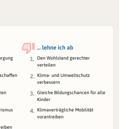
… lehne ich ab
orgung
Den Wohlstand gerechter
1.
verteilen
schaffen
Klima- und Umweltschutz
2.
verbessern
zen
Gleiche Bildungschancen für alle
3.
Kinder
orismus
Klimaverträgliche Mobilität
4.
vorantreiben
reiben