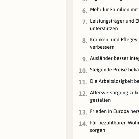
Mehr für Familien mit
6.
Leistungsträger und El
7.
unterstützen
Kranken- und Pflegev
8.
verbessern
Ausländer besser inte
9.
Steigende Preise bek
10.
Die Arbeitslosigkeit 
11.
Altersversorgung zuku
12.
gestalten
Frieden in Europa her
13.
Für bezahlbaren Wo
14.
sorgen