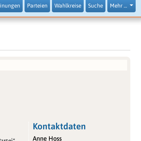
inungen
Parteien
Wahlkreise
Suche
Mehr …
Kontaktdaten
Anne Hoss
artei“