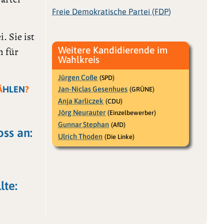
Freie Demokratische Partei (FDP)
. Sie ist
Weitere Kandidierende im
h für
Wahlkreis
Jürgen Coße
(SPD)
Ä
HLEN
?
Jan-Niclas Gesenhues
(GRÜNE)
Anja Karliczek
(CDU)
Jörg Neurauter
(Einzelbewerber)
Gunnar Stephan
(AfD)
oss an:
Ulrich Thoden
(Die Linke)
lte: