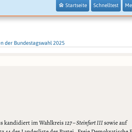
Startseite
Schnelltest
Me
en der Bundestagswahl 2025
s kandidiert im Wahlkreis
127 – Steinfurt III
sowie auf
tz 44 der Landesliste der Partei „Freie Demokratische P