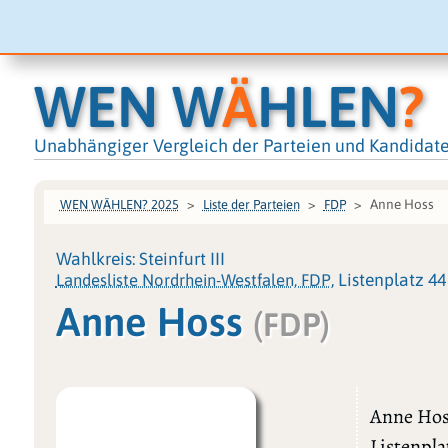
WEN W
Ä
HLEN
?
Unabhängiger Vergleich der Parteien und Kandidat
Anne Hoss
WEN WÄHLEN? 2025
Liste der Parteien
FDP
Wahlkreis: Steinfurt III
Landesliste Nordrhein-Westfalen, FDP
, Listenplatz 44
Anne Hoss
(FDP)
Anne Hos
Listenpla