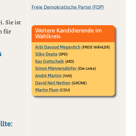
Freie Demokratische Partei (FDP)
. Sie ist
Weitere Kandidierende im
h für
Wahlkreis
Arbi Davood Megerdich
(FREIE WÄHLER)
N
Silke Depta
(SPD)
Kay Gottschalk
(AfD)
Simon Männersdörfer
(Die Linke)
André Martini
(Volt)
David Neil Nethen
(GRÜNE)
Martin Plum
(CDU)
lte: