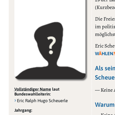
(Kurzbez
Die Freie
im politi
möglichs
Eric Sche
W
Ä
HLEN
Als sei
Scheuer
— Keine
Vollständiger Name
laut
Bundeswahlleiterin:
Eric Ralph Hugo Scheuerle
Warum 
Jahrgang: