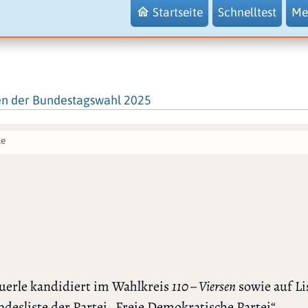
Startseite
Schnelltest
Me
en der Bundestagswahl 2025
le
uerle kandidiert im Wahlkreis
110 – Viersen
sowie auf Li
ndesliste der Partei „Freie Demokratische Partei“