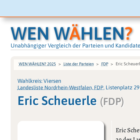
WEN W
Ä
HLEN
?
Unabhängiger Vergleich der Parteien und Kandidat
Eric Scheuer
WEN WÄHLEN? 2025
Liste der Parteien
FDP
Wahlkreis: Viersen
Landesliste Nordrhein-Westfalen, FDP
, Listenplatz 29
Eric Scheuerle
(FDP)
Eric Sche
29 der La