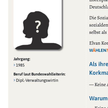
Deutschl
Die Sozia
sozialdem
selbst al
Elvan Kor
W
Ä
HLEN
Jahrgang:
Als ihr
1985
Korkma
Beruf laut Bundeswahlleiterin:
Dipl.-Verwaltungswirtin
— Keine
Warum 