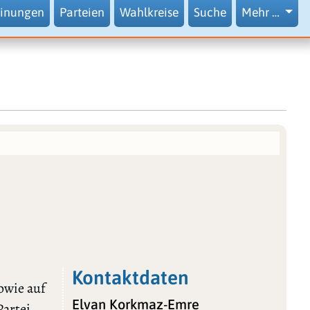
inungen
Parteien
Wahlkreise
Suche
Mehr …
Kontaktdaten
owie auf
Elvan Korkmaz-Emre
Partei