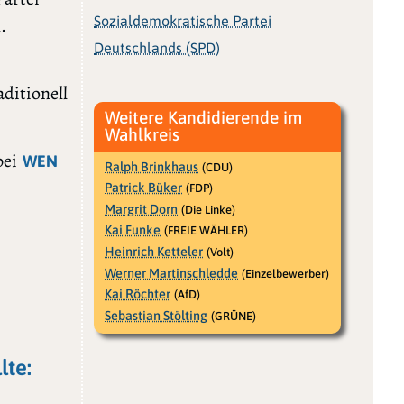
Sozialdemokratische Partei
.
Deutschlands (SPD)
aditionell
Weitere Kandidierende im
Wahlkreis
bei
WEN
Ralph Brinkhaus
(CDU)
Patrick Büker
(FDP)
Margrit Dorn
(Die Linke)
Kai Funke
(FREIE WÄHLER)
Heinrich Ketteler
(Volt)
Werner Martinschledde
(Einzelbewerber)
Kai Röchter
(AfD)
Sebastian Stölting
(GRÜNE)
lte: