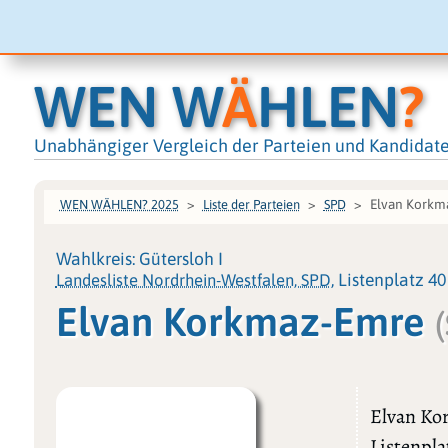
WEN W
Ä
HLEN
?
Unabhängiger Vergleich der Parteien und Kandidat
Elvan Korkm
WEN WÄHLEN? 2025
Liste der Parteien
SPD
Wahlkreis: Gütersloh I
Landesliste Nordrhein-Westfalen, SPD
, Listenplatz 40
Elvan Korkmaz-Emre
Elvan Ko
Listenpla