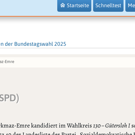
Startseite
Schnelltest
Me
en der Bundestagswahl 2025
az-Emre
(SPD)
rkmaz-Emre kandidiert im Wahlkreis
130 – Gütersloh I
s
tz 40 der Landesliste der Partei „Sozialdemokratische 