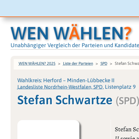
WEN W
Ä
HLEN
?
Unabhängiger Vergleich der Parteien und Kandidat
Stefan Schwa
WEN WÄHLEN? 2025
Liste der Parteien
SPD
Wahlkreis: Herford – Minden-Lübbecke II
Landesliste Nordrhein-Westfalen, SPD
, Listenplatz 9
Stefan Schwartze
(SPD
Stefan S
II
sowie a