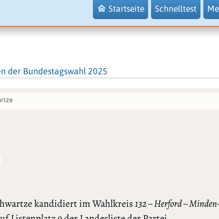
Startseite
Schnelltest
Me
en der Bundestagswahl 2025
rtze
)
chwartze kandidiert im Wahlkreis
132 – Herford – Minden
uf Listenplatz 9 der Landesliste der Partei