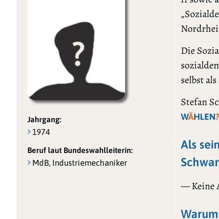
„Soziald
Nordrhei
Die Sozia
sozialdem
selbst al
Stefan Sc
W
Ä
HLEN
Jahrgang:
1974
Als sei
Beruf laut Bundeswahlleiterin:
Schwar
MdB, Industriemechaniker
— Keine
Warum 