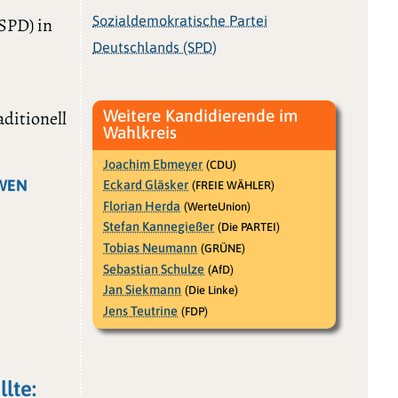
Sozialdemokratische Partei
SPD) in
Deutschlands (SPD)
Weitere Kandidierende im
aditionell
Wahlkreis
Joachim Ebmeyer
(CDU)
WEN
Eckard Gläsker
(FREIE WÄHLER)
Florian Herda
(WerteUnion)
Stefan Kannegießer
(Die PARTEI)
Tobias Neumann
(GRÜNE)
Sebastian Schulze
(AfD)
Jan Siekmann
(Die Linke)
Jens Teutrine
(FDP)
lte: