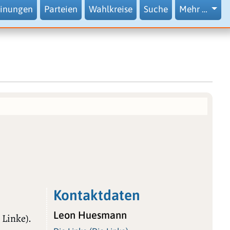
inungen
Parteien
Wahlkreise
Suche
Mehr …
Kontaktdaten
Leon Huesmann
 Linke).