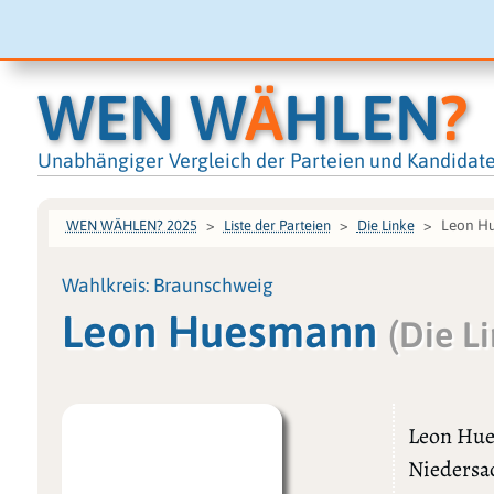
WEN W
Ä
HLEN
?
Unabhängiger Vergleich der Parteien und Kandidat
Leon H
WEN WÄHLEN? 2025
Liste der Parteien
Die Linke
Wahlkreis: Braunschweig
Leon Huesmann
(Die L
Leon Hue
Niedersac