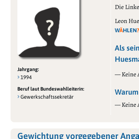
Die Linke
Leon Hues
W
Ä
HLEN
Als sei
Huesma
Jahrgang:
— Keine
1994
Beruf laut Bundeswahlleiterin:
Warum 
Gewerkschaftssekretär
— Keine
Gewichtung vorgegebener Ang