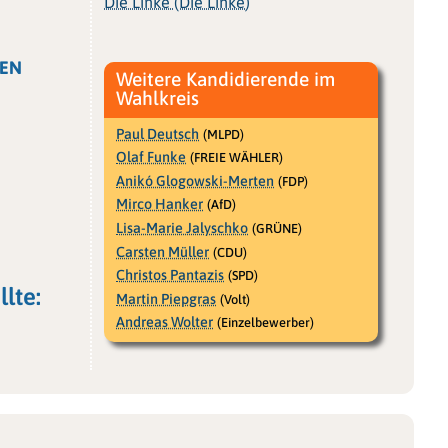
Die Linke (Die Linke)
EN
Weitere Kandidierende im
Wahlkreis
Paul Deutsch
(MLPD)
Olaf Funke
(FREIE WÄHLER)
Anikó Glogowski-Merten
(FDP)
Mirco Hanker
(AfD)
Lisa-Marie Jalyschko
(GRÜNE)
Carsten Müller
(CDU)
Christos Pantazis
(SPD)
lte:
Martin Piepgras
(Volt)
Andreas Wolter
(Einzelbewerber)