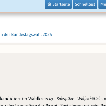
Startseite
Schnelltest
Me
en der Bundestagswahl 2025
 kandidiert im Wahlkreis
49 – Salzgitter – Wolfenbüttel
so
tz 4 der Landesliste der Partei „Basisdemokratische Pa