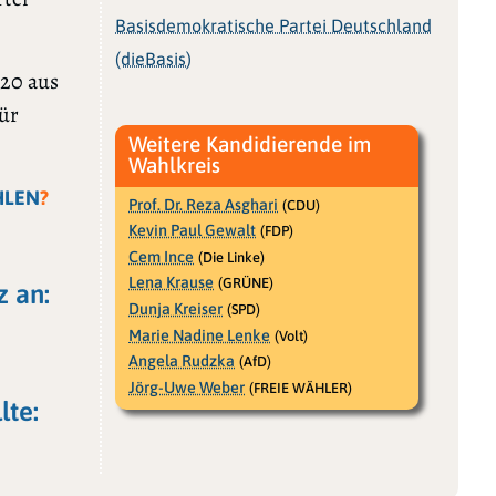
Basisdemokratische Partei Deutschland
(dieBasis)
020 aus
für
Weitere Kandidierende im
Wahlkreis
HLEN
?
Prof. Dr. Reza Asghari
(CDU)
Kevin Paul Gewalt
(FDP)
Cem Ince
(Die Linke)
Lena Krause
(GRÜNE)
z an:
Dunja Kreiser
(SPD)
Marie Nadine Lenke
(Volt)
Angela Rudzka
(AfD)
Jörg-Uwe Weber
(FREIE WÄHLER)
lte: