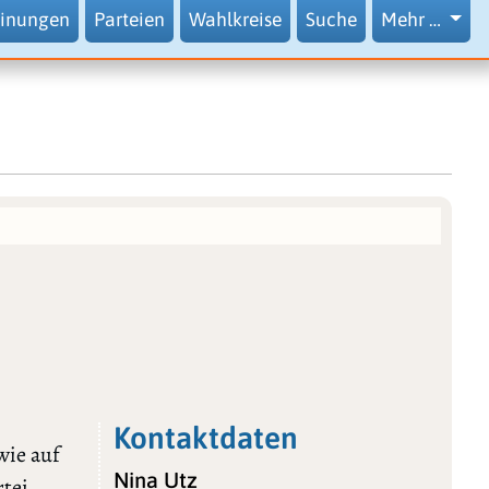
inungen
Parteien
Wahlkreise
Suche
Mehr …
Kontaktdaten
wie auf
Nina Utz
rtei