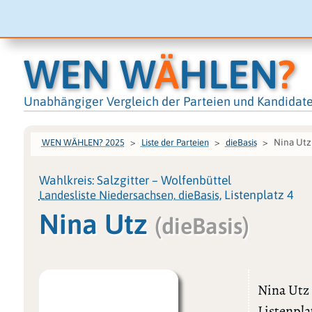
WEN W
Ä
HLEN
?
Unabhängiger Vergleich der Parteien und Kandidat
Nina Utz
WEN WÄHLEN? 2025
Liste der Parteien
dieBasis
Wahlkreis: Salzgitter – Wolfenbüttel
Landesliste Niedersachsen, dieBasis
, Listenplatz 4
Nina Utz
(dieBasis)
Nina Utz
Listenpla