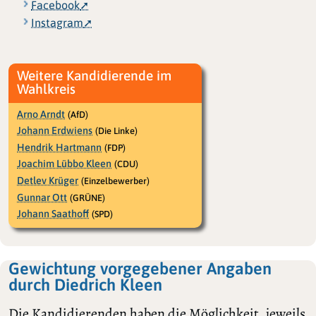
Facebook
Instagram
Weitere Kandidierende im
Wahlkreis
Arno Arndt
(AfD)
Johann Erdwiens
(Die Linke)
Hendrik Hartmann
(FDP)
Joachim Lübbo Kleen
(CDU)
Detlev Krüger
(Einzelbewerber)
Gunnar Ott
(GRÜNE)
Johann Saathoff
(SPD)
Gewichtung vorgegebener Angaben
durch Diedrich Kleen
Die Kandidierenden haben die Möglichkeit, jeweils