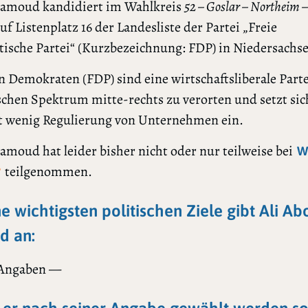
Hamoud kandidiert im Wahlkreis
52 – Goslar – Northeim 
uf Listenplatz 16 der Landesliste der Partei „Freie
ische Partei“ (Kurzbezeichnung: FDP) in Niedersachs
n Demokraten (FDP) sind eine wirtschaftsliberale Partei
schen Spektrum mitte-rechts zu verorten und setzt sic
t wenig Regulierung von Unternehmen ein.
amoud hat leider bisher nicht oder nur teilweise bei
W
teilgenommen.
?
ne wichtigsten politischen Ziele gibt Ali Ab
 an:
 Angaben —