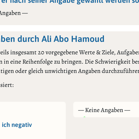
er nach seiner Angabe gewählt werden sol
 Angaben —
aben durch Ali Abo Hamoud
ils insgesamt 20 vorgegebene Werte & Ziele, Aufgaben
 in eine Reihenfolge zu bringen. Die Schwierigkeit bes
htigen oder gleich unwichtigen Angaben durchzuführe
siert:
— Keine Angaben —
 ich negativ