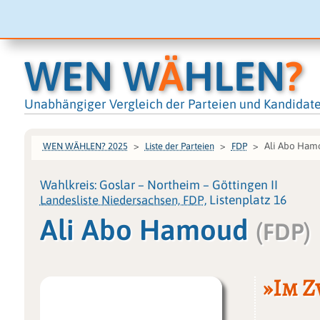
WEN W
Ä
HLEN
?
Unabhängiger Vergleich der Parteien und Kandidat
Ali Abo Ham
WEN WÄHLEN? 2025
Liste der Parteien
FDP
Wahlkreis: Goslar – Northeim – Göttingen II
Landesliste Niedersachsen, FDP
, Listenplatz 16
Ali Abo Hamoud
(FDP)
»Im Z