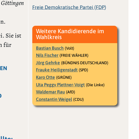
– Göttingen
Freie Demokratische Partei (FDP)
en.
Weitere Kandidierende im
. Sie ist
Wahlkreis
h für
Bastian Busch
(Volt)
Nils Fischer
(FREIE WÄHLER)
Jörg Gehrke
(BÜNDNIS DEUTSCHLAND)
EN
Frauke Heiligenstadt
(SPD)
Karo Otte
(GRÜNE)
Uta Peggy Plettner-Voigt
(Die Linke)
Waldemar Rau
(AfD)
o
Constantin Weigel
(CDU)