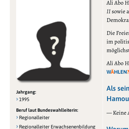
Ali Abo 
II
sowie a
Demokrat
Die Freie
im politi
möglichs
Ali Abo H
W
Ä
HLEN
Als sei
Jahrgang:
Hamoud
1995
Beruf laut Bundeswahlleiterin:
— Keine
Regionalleiter
Regionalleiter Erwachsenenbildung