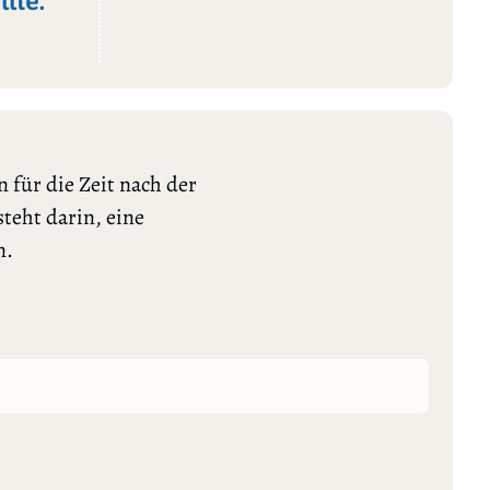
lte:
 für die Zeit nach der
teht darin, eine
n.