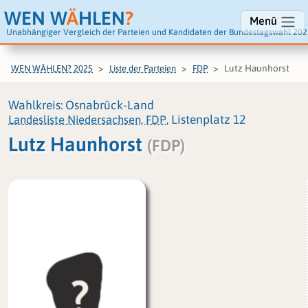
WEN W
Ä
HLEN
?
Menü
Unabhängiger Vergleich der Parteien und Kandidaten der Bundestagswahl 202
Lutz Haunhorst
WEN WÄHLEN? 2025
Liste der Parteien
FDP
Wahlkreis: Osnabrück-Land
Landesliste Niedersachsen, FDP
, Listenplatz 12
Lutz Haunhorst
(FDP)