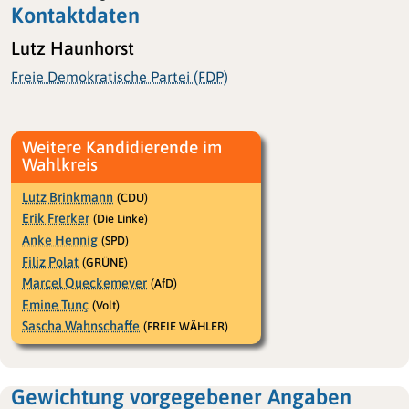
Kontaktdaten
Lutz Haunhorst
Freie Demokratische Partei (FDP)
Weitere Kandidierende im
Wahlkreis
Lutz Brinkmann
(CDU)
Erik Frerker
(Die Linke)
Anke Hennig
(SPD)
Filiz Polat
(GRÜNE)
Marcel Queckemeyer
(AfD)
Emine Tunç
(Volt)
Sascha Wahnschaffe
(FREIE WÄHLER)
Gewichtung vorgegebener Angaben