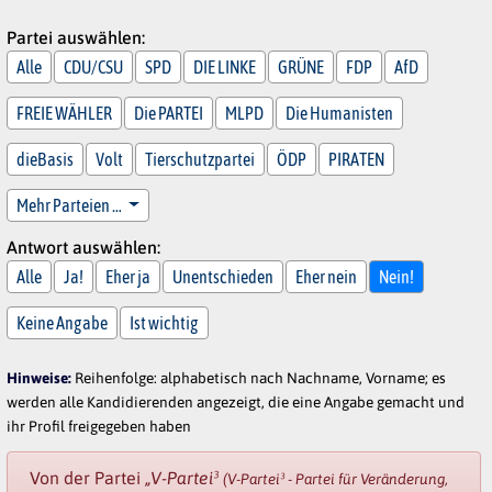
Partei auswählen:
Alle
CDU/CSU
SPD
DIE LINKE
GRÜNE
FDP
AfD
FREIE WÄHLER
Die PARTEI
MLPD
Die Humanisten
dieBasis
Volt
Tierschutzpartei
ÖDP
PIRATEN
Mehr Parteien …
Antwort auswählen:
Alle
Ja!
Eher ja
Unentschieden
Eher nein
Nein!
Keine Angabe
Ist wichtig
Hinweise:
Reihenfolge: alphabetisch nach Nachname, Vorname; es
werden alle Kandidierenden angezeigt, die eine Angabe gemacht und
ihr Profil freigegeben haben
Von der Partei
„V-Partei³
(V-Partei³ - Partei für Veränderung,