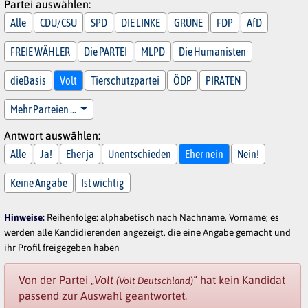
Partei auswählen:
Alle
CDU/CSU
SPD
DIE LINKE
GRÜNE
FDP
AfD
FREIE WÄHLER
Die PARTEI
MLPD
Die Humanisten
dieBasis
Volt
Tierschutzpartei
ÖDP
PIRATEN
Mehr Parteien …
Antwort auswählen:
Alle
Ja!
Eher ja
Unentschieden
Eher nein
Nein!
Keine Angabe
Ist wichtig
Hinweise:
Reihenfolge: alphabetisch nach Nachname, Vorname; es
werden alle Kandidierenden angezeigt, die eine Angabe gemacht und
ihr Profil freigegeben haben
Von der Partei
„Volt
“
hat kein Kandidat
(Volt Deutschland)
passend zur Auswahl geantwortet.