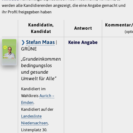
werden alle Kandidierenden angezeigt, die eine Angabe gemacht und
ihr Profil freigegeben haben
Kandidatin,
Kommentar/
Antwort
Kandidat
(opti
Stefan Maas
|
Keine Angabe
GRÜNE
„Grundeinkommen
bedingungslos
und gesunde
Umwelt für Alle“
Kandidiert im
Wahlkreis
Aurich –
Emden
.
Kandidiert auf der
Landesliste
Niedersachsen
,
Listenplatz 30.