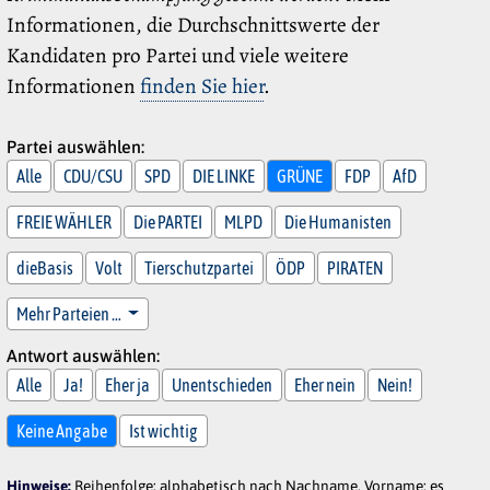
Informationen, die Durchschnittswerte der
Kandidaten pro Partei und viele weitere
Informationen
finden Sie hier
.
Partei auswählen:
Alle
CDU/CSU
SPD
DIE LINKE
GRÜNE
FDP
AfD
FREIE WÄHLER
Die PARTEI
MLPD
Die Humanisten
dieBasis
Volt
Tierschutzpartei
ÖDP
PIRATEN
Mehr Parteien …
Antwort auswählen:
Alle
Ja!
Eher ja
Unentschieden
Eher nein
Nein!
Keine Angabe
Ist wichtig
Hinweise:
Reihenfolge: alphabetisch nach Nachname, Vorname; es