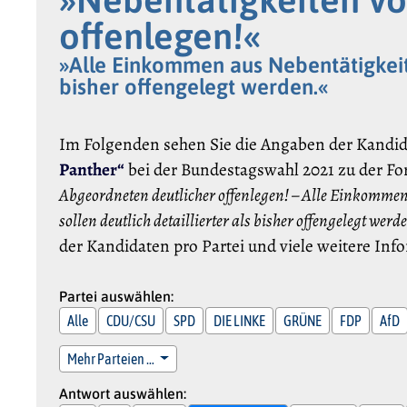
offenlegen!«
»Alle Einkommen aus Nebentätigkeit
bisher offengelegt werden.«
Im Folgenden sehen Sie die Angaben der Kandi
Panther“
bei der Bundestagswahl 2021 zu der F
Abgeordneten deutlicher offenlegen! – Alle Einkomme
sollen deutlich detaillierter als bisher offengelegt werd
der Kandidaten pro Partei und viele weitere In
Partei auswählen:
Alle
CDU/CSU
SPD
DIE LINKE
GRÜNE
FDP
AfD
Mehr Parteien …
Antwort auswählen: