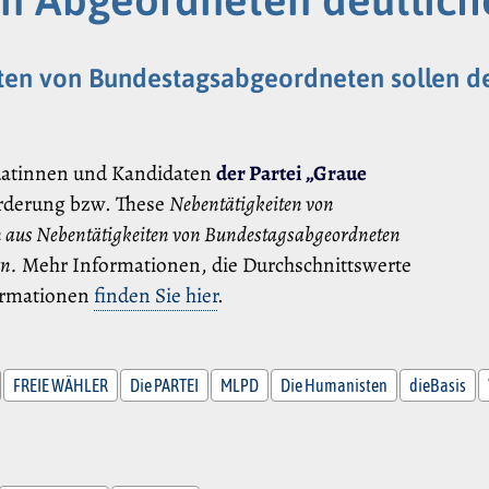
en von Bundestagsabgeordneten sollen deut
datinnen und Kandidaten
der Partei „Graue
orderung bzw. These
Nebentätigkeiten von
n aus Nebentätigkeiten von Bundestagsabgeordneten
en.
Mehr Informationen, die Durchschnittswerte
formationen
finden Sie hier
.
FREIE WÄHLER
Die PARTEI
MLPD
Die Humanisten
dieBasis