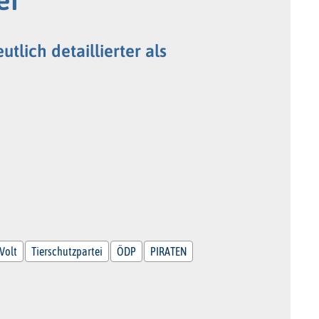
lich detaillierter als
Volt
Tierschutzpartei
ÖDP
PIRATEN