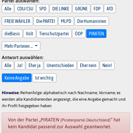
Partei auswählen:
Alle
CDU/CSU
SPD
DIE LINKE
GRÜNE
FDP
AfD
FREIE WÄHLER
Die PARTEI
MLPD
Die Humanisten
dieBasis
Volt
Tierschutzpartei
ÖDP
PIRATEN
Mehr Parteien …
Antwort auswählen:
Alle
Ja!
Eher ja
Unentschieden
Eher nein
Nein!
Keine Angabe
Ist wichtig
Hinweise:
Reihenfolge: alphabetisch nach Nachname, Vorname; es
werden alle Kandidierenden angezeigt, die eine Angabe gemacht und
ihr Profil freigegeben haben
Von der Partei
„PIRATEN
“
hat
(Piratenpartei Deutschland)
kein Kandidat passend zur Auswahl geantwortet.