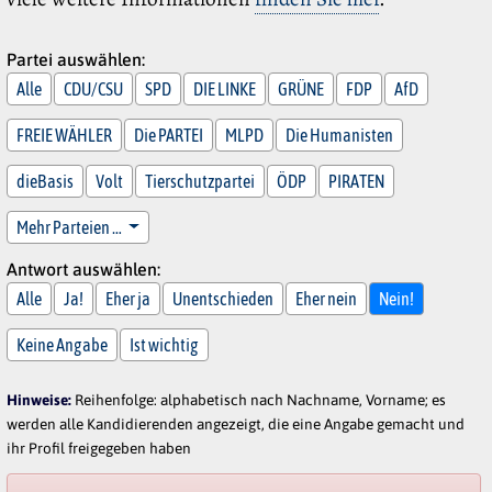
Partei auswählen:
Alle
CDU/CSU
SPD
DIE LINKE
GRÜNE
FDP
AfD
FREIE WÄHLER
Die PARTEI
MLPD
Die Humanisten
dieBasis
Volt
Tierschutzpartei
ÖDP
PIRATEN
Mehr Parteien …
Antwort auswählen:
Alle
Ja!
Eher ja
Unentschieden
Eher nein
Nein!
Keine Angabe
Ist wichtig
Hinweise:
Reihenfolge: alphabetisch nach Nachname, Vorname; es
werden alle Kandidierenden angezeigt, die eine Angabe gemacht und
ihr Profil freigegeben haben