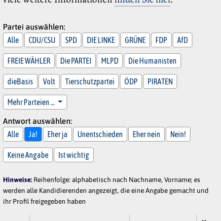
Partei auswählen:
Alle
CDU/CSU
SPD
DIE LINKE
GRÜNE
FDP
AfD
FREIE WÄHLER
Die PARTEI
MLPD
Die Humanisten
dieBasis
Volt
Tierschutzpartei
ÖDP
PIRATEN
Mehr Parteien …
Antwort auswählen:
Alle
Ja!
Eher ja
Unentschieden
Eher nein
Nein!
Keine Angabe
Ist wichtig
Hinweise:
Reihenfolge: alphabetisch nach Nachname, Vorname; es
werden alle Kandidierenden angezeigt, die eine Angabe gemacht und
ihr Profil freigegeben haben