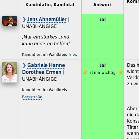
Komm
Kandidatin, Kandidat
Antwort
Jens Ahnemüller
|
Ja!
UNABHÄNGIGE
„Nur ein starkes Land
kann anderen helfen“
Kandidiert im Wahlkreis
Trier
.
Gabriele Hanne
Das h
Ja!
wicht
Dorothea Ermen
|
Ist mir wichtig!
Verdr
UNABHÄNGIGE
zu wi
Kandidiert im Wahlkreis
Bergstraße
.
Aber
die d
Kons
Täter
wenn 