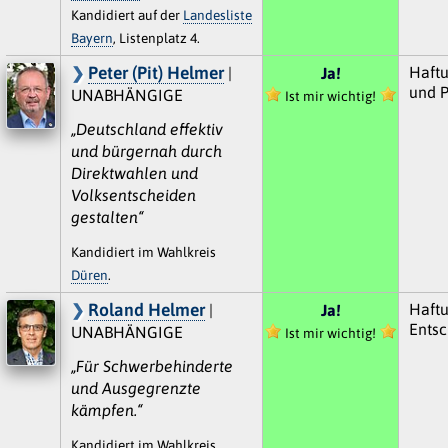
Kandidiert auf der
Landesliste
Bayern
, Listenplatz 4.
Peter (Pit) Helmer
Haft
|
Ja!
und Po
UNABHÄNGIGE
Ist mir wichtig!
„Deutschland effektiv
und bürgernah durch
Direktwahlen und
Volksentscheiden
gestalten“
Kandidiert im Wahlkreis
Düren
.
Roland Helmer
Haftu
|
Ja!
Entsc
UNABHÄNGIGE
Ist mir wichtig!
„Für Schwerbehinderte
und Ausgegrenzte
kämpfen.“
Kandidiert im Wahlkreis