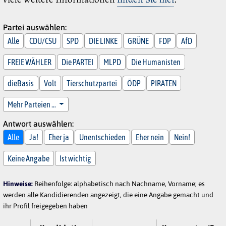
Partei auswählen:
Alle
CDU/CSU
SPD
DIE LINKE
GRÜNE
FDP
AfD
FREIE WÄHLER
Die PARTEI
MLPD
Die Humanisten
dieBasis
Volt
Tierschutzpartei
ÖDP
PIRATEN
Mehr Parteien …
Antwort auswählen:
Alle
Ja!
Eher ja
Unentschieden
Eher nein
Nein!
Keine Angabe
Ist wichtig
Hinweise:
Reihenfolge: alphabetisch nach Nachname, Vorname; es
werden alle Kandidierenden angezeigt, die eine Angabe gemacht und
ihr Profil freigegeben haben