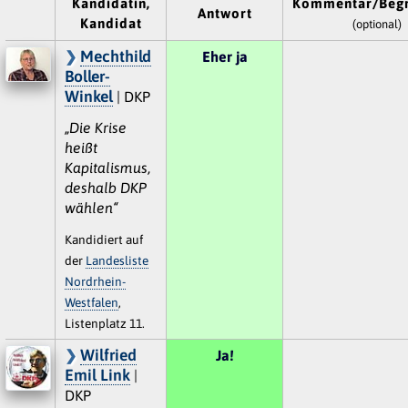
Kandidatin,
Kommentar/Beg
Antwort
Kandidat
(optional)
Mechthild
Eher ja
Boller-
Winkel
| DKP
„Die Krise
heißt
Kapitalismus,
deshalb DKP
wählen“
Kandidiert auf
der
Landesliste
Nordrhein-
Westfalen
,
Listenplatz 11.
Wilfried
Ja!
Emil Link
|
DKP