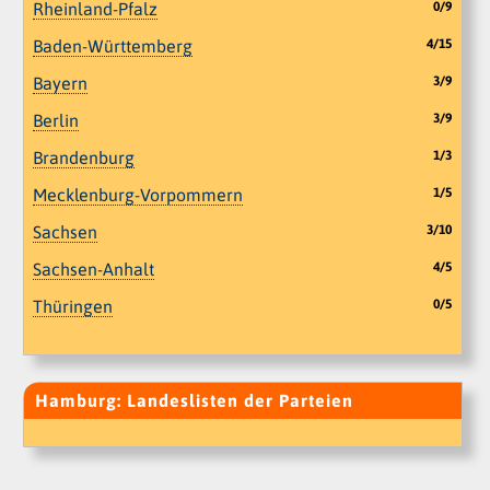
Rheinland-Pfalz
0/9
Baden-Württemberg
4/15
Bayern
3/9
Berlin
3/9
Brandenburg
1/3
Mecklenburg-Vorpommern
1/5
Sachsen
3/10
Sachsen-Anhalt
4/5
Thüringen
0/5
Hamburg: Landeslisten der Parteien