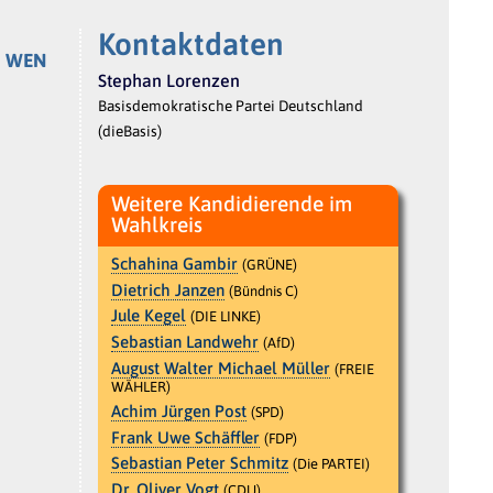
Kontaktdaten
r
WEN
Stephan Lorenzen
Basisdemokratische Partei Deutschland
(dieBasis)
Weitere Kandidierende im
Wahlkreis
Schahina Gambir
(GRÜNE)
Dietrich Janzen
(Bündnis C)
Jule Kegel
(DIE LINKE)
Sebastian Landwehr
(AfD)
August Walter Michael Müller
(FREIE
WÄHLER)
Achim Jürgen Post
(SPD)
Frank Uwe Schäffler
(FDP)
Sebastian Peter Schmitz
(Die PARTEI)
Dr. Oliver Vogt
(CDU)