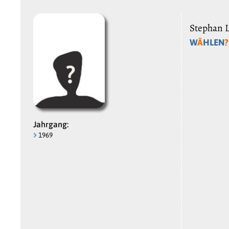
Stephan L
W
Ä
HLEN
?
Jahrgang:
1969