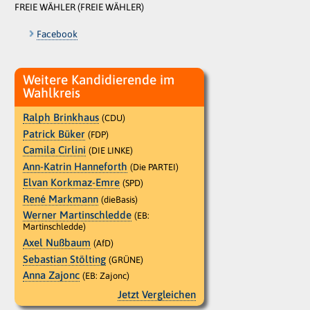
FREIE WÄHLER (FREIE WÄHLER)
Facebook
Weitere Kandidierende im
Wahlkreis
Ralph Brinkhaus
(CDU)
Patrick Büker
(FDP)
Camila Cirlini
(DIE LINKE)
Ann-Katrin Hanneforth
(Die PARTEI)
Elvan Korkmaz-Emre
(SPD)
René Markmann
(dieBasis)
Werner Martinschledde
(EB:
Martinschledde)
Axel Nußbaum
(AfD)
Sebastian Stölting
(GRÜNE)
Anna Zajonc
(EB: Zajonc)
Jetzt Vergleichen