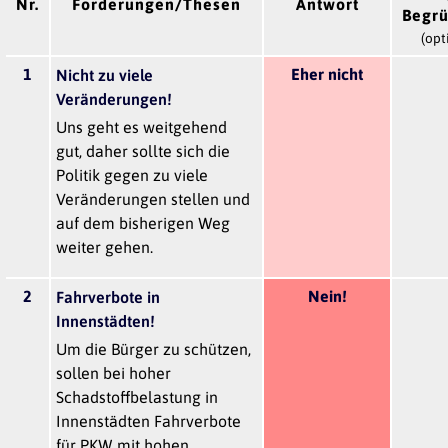
Nr.
Forderungen/Thesen
Antwort
Begr
(opt
1
Eher nicht
Nicht zu viele
Veränderungen!
Uns geht es weitgehend
gut, daher sollte sich die
Politik gegen zu viele
Veränderungen stellen und
auf dem bisherigen Weg
weiter gehen.
2
Nein!
Fahrverbote in
Innenstädten!
Um die Bürger zu schützen,
sollen bei hoher
Schadstoffbelastung in
Innenstädten Fahrverbote
für PKW mit hohen