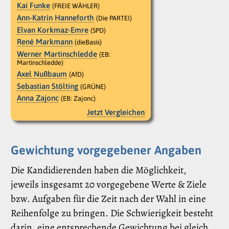
Kai Funke
(FREIE WÄHLER)
Ann-Katrin Hanneforth
(Die PARTEI)
Elvan Korkmaz-Emre
(SPD)
René Markmann
(dieBasis)
Werner Martinschledde
(EB:
Martinschledde)
Axel Nußbaum
(AfD)
Sebastian Stölting
(GRÜNE)
Anna Zajonc
(EB: Zajonc)
Jetzt Vergleichen
Gewichtung vorgegebener Angaben
Die Kandidierenden haben die Möglichkeit,
jeweils insgesamt 20 vorgegebene Werte & Ziele
bzw. Aufgaben für die Zeit nach der Wahl in eine
Reihenfolge zu bringen. Die Schwierigkeit besteht
darin, eine entsprechende Gewichtung bei gleich