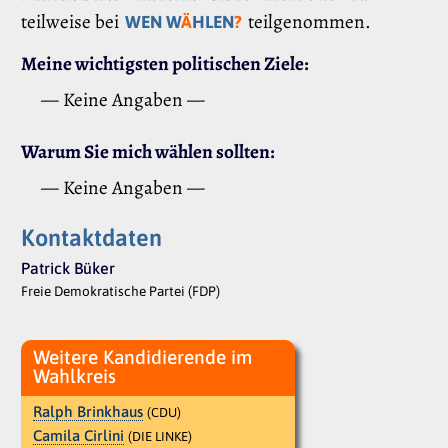
teilweise bei
teilgenommen.
WEN W
Ä
HLEN
?
Meine wichtigsten politischen Ziele:
— Keine Angaben —
Warum Sie mich wählen sollten:
— Keine Angaben —
Kontaktdaten
Patrick Büker
Freie Demokratische Partei (FDP)
Weitere Kandidierende im
Wahlkreis
Ralph Brinkhaus
(CDU)
Camila Cirlini
(DIE LINKE)