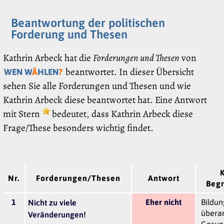
Beantwortung der politischen
Forderung und Thesen
Kathrin Arbeck hat die
Forderungen und Thesen
von
beantwortet. In dieser Übersicht
WEN W
Ä
HLEN
?
sehen Sie alle Forderungen und Thesen und wie
Kathrin Arbeck diese beantwortet hat. Eine Antwort
mit Stern
bedeutet, dass Kathrin Arbeck diese
Frage/These besonders wichtig findet.
Nr.
Forderungen/Thesen
Antwort
Beg
1
Eher nicht
Bildu
Nicht zu viele
übera
Veränderungen!