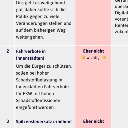
Gesun
Uns geht es weitgehend
übera
gut, daher sollte sich die
Digita
Politik gegen zu viele
vorant
Veränderungen stellen und
Rente
auf dem bisherigen Weg
zukunf
weiter gehen.
2
Eher nicht
Fahrverbote in
wichtig!
Innenstädten!
Um die Bürger zu schützen,
sollen bei hoher
Schadstoffbelastung in
Innenstädten Fahrverbote
für PKW mit hohen
Schadstoffemissionen
eingeführt werden.
3
Eher nicht
Spitzensteuersatz erhöhen!