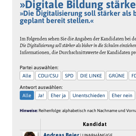
»Digitale Bildung stärke
»Die Digitalisierung soll stärker al
geplant bereit stellen.«
Im Folgenden sehen Sie die Angaben der Kandidaten bei d
Die Digitalisierung soll stärker als bisher in die Schulen einzieh
Informationen, die Durchschnittswerte der Kandidaten pro
Partei auswählen:
Alle
CDU/CSU
SPD
DIE LINKE
GRÜNE
F
Antwort auswählen:
Alle
Ja!
Eher ja
Unentschieden
Eher nein
Hinweise:
Reihenfolge: alphabetisch nach Nachname und Vornam
Kandidat
Andreas Beier
| UNABHÄNGIGE