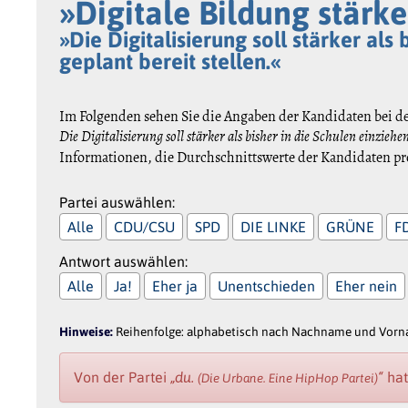
»Digitale Bildung stärke
»Die Digitalisierung soll stärker al
geplant bereit stellen.«
Im Folgenden sehen Sie die Angaben der Kandidaten bei d
Die Digitalisierung soll stärker als bisher in die Schulen einzieh
Informationen, die Durchschnittswerte der Kandidaten pro
Partei auswählen:
Alle
CDU/CSU
SPD
DIE LINKE
GRÜNE
F
Antwort auswählen:
Alle
Ja!
Eher ja
Unentschieden
Eher nein
Hinweise:
Reihenfolge: alphabetisch nach Nachname und Vornam
Von der Partei
„du.
“
hat
(Die Urbane. Eine HipHop Partei)