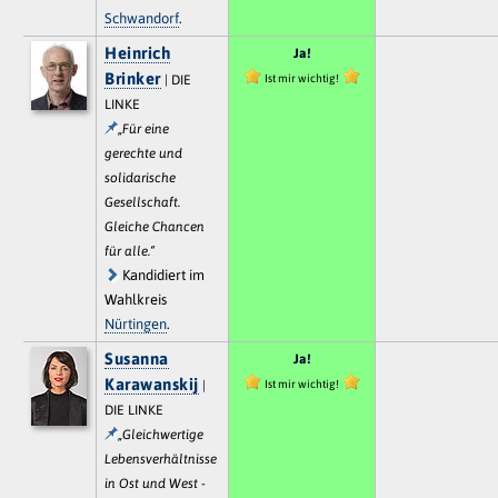
Schwandorf
.
Heinrich
Ja!
Brinker
Ist mir wichtig!
| DIE
LINKE
„Für eine
gerechte und
solidarische
Gesellschaft.
Gleiche Chancen
für alle.“
Kandidiert im
Wahlkreis
Nürtingen
.
Susanna
Ja!
Karawanskij
Ist mir wichtig!
|
DIE LINKE
„Gleichwertige
Lebensverhältnisse
in Ost und West -