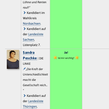
Löhne und Renten
rauf!“
Kandidiert im
Wahlkreis
Nordsachsen
.
Kandidiert auf
der
Landesliste
Sachsen
,
Listenplatz 7.
Sandra
Ja!
Peschke
Ist mir wichtig!
| DIE
LINKE
„Die Kraft der
Unterschiedlichkeit
macht die
Gesellschaft reich...
“
Kandidiert auf
der
Landesliste
Thüringen
,