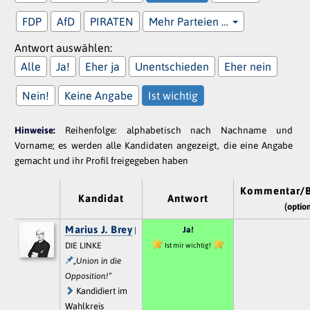
FDP
AfD
PIRATEN
Mehr Parteien …
Antwort auswählen:
Alle
Ja!
Eher ja
Unentschieden
Eher nein
Nein!
Keine Angabe
Ist wichtig
Hinweise:
Reihenfolge: alphabetisch nach Nachname und
Vorname; es werden alle Kandidaten angezeigt, die eine Angabe
gemacht und ihr Profil freigegeben haben
Kommentar/B
Kandidat
Antwort
(optio
Marius J. Brey
Ja!
|
DIE LINKE
Ist mir wichtig!
„Union in die
Opposition!“
Kandidiert im
Wahlkreis