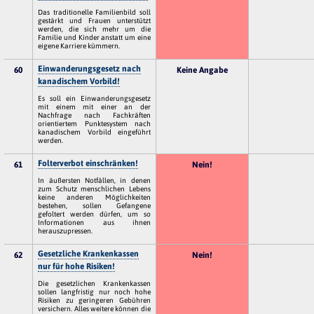
Das traditionelle Familienbild soll
gestärkt und Frauen unterstützt
werden, die sich mehr um die
Familie und Kinder anstatt um eine
eigene Karriere kümmern.
Einwanderungsgesetz nach
60
Keine Angabe
kanadischem Vorbild!
Es soll ein Einwanderungsgesetz
mit einem mit einer an der
Nachfrage nach Fachkräften
orientiertem Punktesystem nach
kanadischem Vorbild eingeführt
werden.
Folterverbot einschränken!
61
Nein!
In äußersten Notfällen, in denen
zum Schutz menschlichen Lebens
keine anderen Möglichkeiten
bestehen, sollen Gefangene
gefoltert werden dürfen, um so
Informationen aus ihnen
herauszupressen.
Gesetzliche Krankenkassen
62
Nein!
nur für hohe Risiken!
Die gesetzlichen Krankenkassen
sollen langfristig nur noch hohe
Risiken zu geringeren Gebühren
versichern. Alles weitere können die