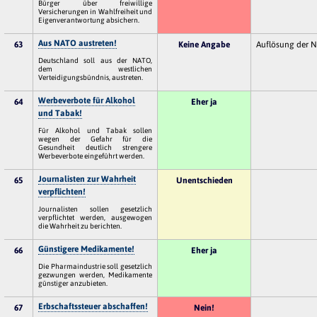
Bürger über freiwillige
Versicherungen in Wahlfreiheit und
Eigenverantwortung absichern.
Aus NATO austreten!
63
Keine Angabe
Auflösung der 
Deutschland soll aus der NATO,
dem westlichen
Verteidigungsbündnis, austreten.
Werbeverbote für Alkohol
64
Eher ja
und Tabak!
Für Alkohol und Tabak sollen
wegen der Gefahr für die
Gesundheit deutlich strengere
Werbeverbote eingeführt werden.
Journalisten zur Wahrheit
65
Unentschieden
verpflichten!
Journalisten sollen gesetzlich
verpflichtet werden, ausgewogen
die Wahrheit zu berichten.
Günstigere Medikamente!
66
Eher ja
Die Pharmaindustrie soll gesetzlich
gezwungen werden, Medikamente
günstiger anzubieten.
Erbschaftssteuer abschaffen!
67
Nein!