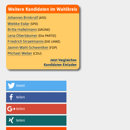
Weitere Kandidaten im Wahlkreis
Johannes Brinkrolf
(AfD)
Wiebke Esdar
(SPD)
Britta Haßelmann
(GRÜNE)
Lena Oberbäumer
(Die PARTEI)
Friedrich Straetmanns
(DIE LINKE)
Jasmin Wahl-Schwentker
(FDP)
Michael Weber
(CDU)
Jetzt Vergleichen
Kandidaten Einladen
tweet
teilen
teilen
teilen