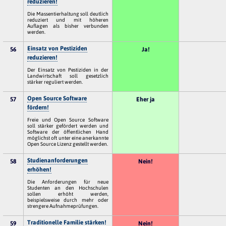
reduzieren!
Die Massentierhaltung soll deutlich
reduziert und mit höheren
Auflagen als bisher verbunden
werden.
Einsatz von Pestiziden
56
Ja!
reduzieren!
Der Einsatz von Pestiziden in der
Landwirtschaft soll gesetzlich
stärker reguliert werden.
Open Source Software
57
Eher ja
fördern!
Freie und Open Source Software
soll stärker gefördert werden und
Software der öffentlichen Hand
möglichst oft unter eine anerkannte
Open Source Lizenz gestellt werden.
Studienanforderungen
58
Nein!
erhöhen!
Die Anforderungen für neue
Studenten an den Hochschulen
sollen erhöht werden,
beispielsweise durch mehr oder
strengere Aufnahmeprüfungen.
Traditionelle Familie stärken!
59
Nein!