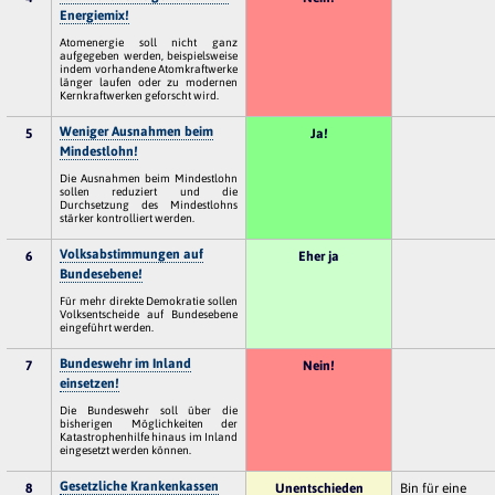
Energiemix!
Atomenergie soll nicht ganz
aufgegeben werden, beispielsweise
indem vorhandene Atomkraftwerke
länger laufen oder zu modernen
Kernkraftwerken geforscht wird.
Weniger Ausnahmen beim
5
Ja!
Mindestlohn!
Die Ausnahmen beim Mindestlohn
sollen reduziert und die
Durchsetzung des Mindestlohns
stärker kontrolliert werden.
Volksabstimmungen auf
6
Eher ja
Bundesebene!
Für mehr direkte Demokratie sollen
Volksentscheide auf Bundesebene
eingeführt werden.
Bundeswehr im Inland
7
Nein!
einsetzen!
Die Bundeswehr soll über die
bisherigen Möglichkeiten der
Katastrophenhilfe hinaus im Inland
eingesetzt werden können.
Gesetzliche Krankenkassen
8
Unentschieden
Bin für eine