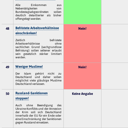
Alle Einkommen aus
Nebentätigkeiten von
Bundestagsabgeordneten sollen
deutlich detaillierter als bisher
offengelegt werden.
Befristete Arbeitsverhältnisse
48
Nein!
einschränken!
Zeitlich befristete
Arbeitsverhältnisse ohne
sachlichen Grund (sachgrundlose
Befristung) sollen seltener erlaubt
sein gesetzlich stärker limitiert
werden.
Weniger Muslime!
49
Nein!
Der Islam gehört nicht zu
Deutschland und daher sollen
möglichst viele gläubige Muslime
Deutschland verlassen.
Russland-Sanktionen
50
Keine Angabe
stoppen!
Auch ohne Beendigung des
Ukraine-Konflikts und der Annexion
der Krim soll sich Deutschland
innerhalb der EU für ein Ende oder
eine Einschränkung der Sanktionen
gegen Russland einsetzen.