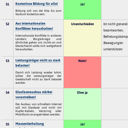
Kostenlose Bildung für alle!
51
Ja!
Bildung soll von der Kita bis zum
Studium kostenlos sein.
Aus internationalen
52
Unentschieden
Ist nicht generel
Konflikten heraushalten!
beantworten,
Internationale Konflikte in anderen
Befreiungskämp
Ländern, Bürgerkriege und
ähnliches gehen uns nichts an und
Bewegungen
Deutschland sollte sich weitgehend
unterstützen
heraushalten.
Leistungsträger nicht zu stark
53
Nein!
belasten!
Damit sich Leistung wieder lohnt,
sollen die Leistungsträger der
Gesellschaft nicht zu stark belastet
werden.
Glasfaserausbau stärker
54
Eher ja
vorantreiben!
Der Ausbau von schnellem Internet
soll mit Glasfaser und nicht mit
Kupfer-Kabeln, Vectoring oder
Mobilfunk vorangetrieben werden.
Massentierhaltung
55
Ja!