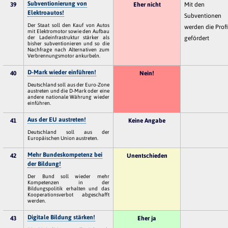
Subventionierung von
39
Eher nicht
Mit den
Elektroautos!
Subventionen
Der Staat soll den Kauf von Autos
werden die Profi
mit Elektromotor sowie den Aufbau
der Ladeinfrastruktur stärker als
gefördert
bisher subventionieren und so die
Nachfrage nach Alternativen zum
Verbrennungsmotor ankurbeln.
D-Mark wieder einführen!
40
Nein!
Deutschland soll aus der Euro-Zone
austreten und die D-Mark oder eine
andere nationale Währung wieder
einführen.
Aus der EU austreten!
41
Keine Angabe
Deutschland soll aus der
Europäischen Union austreten.
Mehr Bundeskompetenz bei
42
Unentschieden
der Bildung!
Der Bund soll wieder mehr
Kompetenzen in der
Bildungspolitik erhalten und das
Kooperationsverbot abgeschafft
werden.
Digitale Bildung stärken!
43
Eher ja