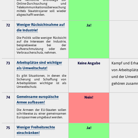
Online-Durchsuchung und
Telekommunikationsüberwachung
mittels Staatstrojaner soll wieder
abgeschafft werden.
Weniger Rücksichtnahme auf
72
Ja!
die Industrie!
Die Politik sollte weniger Rücksicht
auf die Interessen der Industrie,
beispielsweise bei der
Luftverschmutzung oder dem
Verbraucherschutz, nehmen.
Arbeitsplätze sind wichtiger
73
Keine Angabe
Kampf und Erha
als Umweltschutz!
von Arbeitsplät
Es gibt Situationen, in denen die
und der Umwel
Sicherung und Schaffung von
Arbeitsplätzen wichtiger ist als
gehören zusam
Umweltschutz.
Gemeinsame europäische
74
Nein!
Armee aufbauen!
Die Armeen der EU-Staaten sollen
schrittweise zu einer gemeinsamen
Europaarmee umgebaut werden.
Weniger Freiheitsrechte
75
Ja!
einschränken!