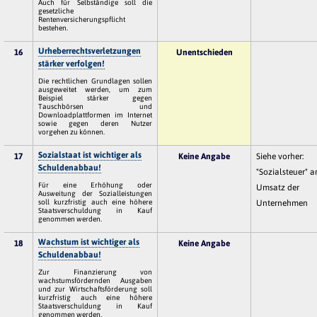
Auch für Selbständige soll die
gesetzliche
Rentenversicherungspflicht
bestehen.
Urheberrechtsverletzungen
16
Unentschieden
stärker verfolgen!
Die rechtlichen Grundlagen sollen
ausgeweitet werden, um zum
Beispiel stärker gegen
Tauschbörsen und
Downloadplattformen im Internet
sowie gegen deren Nutzer
vorgehen zu können.
Sozialstaat ist wichtiger als
17
Keine Angabe
Siehe vorher:
Schuldenabbau!
"Sozialsteuer" 
Für eine Erhöhung oder
Umsatz der
Ausweitung der Sozialleistungen
soll kurzfristig auch eine höhere
Unternehmen
Staatsverschuldung in Kauf
genommen werden.
Wachstum ist wichtiger als
18
Keine Angabe
Schuldenabbau!
Zur Finanzierung von
wachstumsfördernden Ausgaben
und zur Wirtschaftsförderung soll
kurzfristig auch eine höhere
Staatsverschuldung in Kauf
genommen werden.