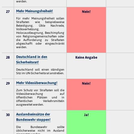
werden.
Mehr Meinungsfreiheit!
27
Nein!
Für mehr Meinungsfreiheit sollen
Straftaten wie beispielsweise
Beleidigung, Üble Nachrede,
Volksverhetzung,
Holocaustleugnung, Beschimpfung
von Religionsgemeinschaften oder
die Aufforderung zu Straftaten
abgeschafft oder eingeschränkt
werden.
Deutschland in den
28
Keine Angabe
Sicherheitsrat!
Deutschland soll einen ständigen
Sitz im UN-Sicherheitsrat anstreben.
Mehr Videoüberwachung!
29
Nein!
Zum Schutz vor Straftaten soll die
Videoüberwachung auf
öffentlichen Plätzen und in
öffentlichen Verkehrsmitteln
ausgeweitet werden.
Auslandseinsätze der
30
Ja!
Bundeswehr stoppen!
Die Bundeswehr sollte
üblicherweise nicht im Ausland
eingesetzt werden.