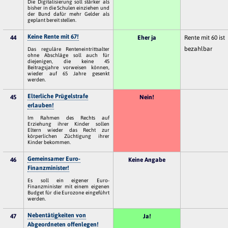
Die Digitalisierung soll stärker als
bisher in die Schulen einziehen und
der Bund dafür mehr Gelder als
geplant bereit stellen.
Keine Rente mit 67!
44
Eher ja
Rente mit 60 ist
bezahlbar
Das reguläre Renteneintrittsalter
ohne Abschläge soll auch für
diejenigen, die keine 45
Beitragsjahre vorweisen können,
wieder auf 65 Jahre gesenkt
werden.
Elterliche Prügelstrafe
45
Nein!
erlauben!
Im Rahmen des Rechts auf
Erziehung ihrer Kinder sollen
Eltern wieder das Recht zur
körperlichen Züchtigung ihrer
Kinder bekommen.
Gemeinsamer Euro-
46
Keine Angabe
Finanzminister!
Es soll ein eigener Euro-
Finanzminister mit einem eigenen
Budget für die Eurozone eingeführt
werden.
Nebentätigkeiten von
47
Ja!
Abgeordneten offenlegen!