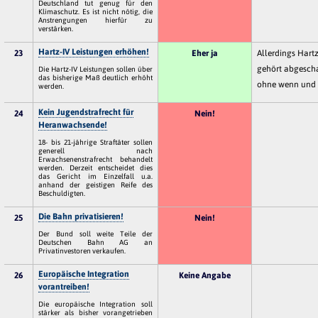
Deutschland tut genug für den
Klimaschutz. Es ist nicht nötig, die
Anstrengungen hierfür zu
verstärken.
Hartz-IV Leistungen erhöhen!
23
Eher ja
Allerdings Hartz
gehört abgescha
Die Hartz-IV Leistungen sollen über
das bisherige Maß deutlich erhöht
ohne wenn und 
werden.
Kein Jugendstrafrecht für
24
Nein!
Heranwachsende!
18- bis 21-jährige Straftäter sollen
generell nach
Erwachsenenstrafrecht behandelt
werden. Derzeit entscheidet dies
das Gericht im Einzelfall u.a.
anhand der geistigen Reife des
Beschuldigten.
Die Bahn privatisieren!
25
Nein!
Der Bund soll weite Teile der
Deutschen Bahn AG an
Privatinvestoren verkaufen.
Europäische Integration
26
Keine Angabe
vorantreiben!
Die europäische Integration soll
stärker als bisher vorangetrieben