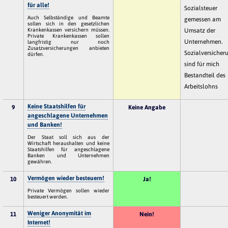
für alle!
Sozialsteuer
Auch Selbständige und Beamte
gemessen am
sollen sich in den gesetzlichen
Krankenkassen versichern müssen.
Umsatz der
Private Krankenkassen sollen
Unternehmen.
langfristig nur noch
Zusatzversicherungen anbieten
Sozialversicher
dürfen.
sind für mich
Bestandteil des
Arbeitslohns
Keine Staatshilfen für
9
Keine Angabe
angeschlagene Unternehmen
und Banken!
Der Staat soll sich aus der
Wirtschaft heraushalten und keine
Staatshilfen für angeschlagene
Banken und Unternehmen
gewähren.
Vermögen wieder besteuern!
10
Ja!
Private Vermögen sollen wieder
besteuert werden.
Weniger Anonymität im
11
Nein!
Internet!