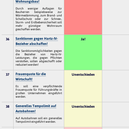
Wohnungsbau!
Durch weniger Auflagen für
Bauherren beispielsweise zur
Wärmedämmung, zum Brand- und
Schallschutz oder zur Schnee-,
Sturm- und Erdbebensicherheit soll
mehr günstiger Wohnraum
geschaffen werden.
Sanktionen gegen Hartz-IV-
36
Ja!
Bezieher abschaffen!
Die Sanktionsmöglichkeiten gegen
die Bezieher von Hartz-IV-
Leistungen, die gegen Pflichten
verstoßen, sollen abgeschafft oder
reduziert werden!
Frauenquote für die
37
Unentschieden
Wirtschaft!
Es soll eine verpflichtende
Frauenquote für Führungskräfte in
großen Unternehmen eingeführt
werden.
Generelles Tempolimit auf
38
Unentschieden
Autobahnen!
Auf Autobahnen soll ein generelles
Tempolimit eingeführt werden.