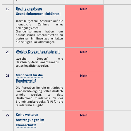
Bedingungsloses
19
Nein!
Grundeinkommen einführen!
Jeder Bürger soll Anspruch auf die
monatliche Zahlung eines
bedingungslosen
Grundeinkommens haben, um
daraus seinen Lebensunterhalt zu
bestreiten. Im Gegenzug entfallen
die heutigen Sozialleistungen.
Weiche Drogen legalisieren!
20
Nein!
„Weiche Drogen“ wie
Haschisch/Marihuana/Cannabis
sollen legalisiert werden.
Mehr Geld für die
21
Nein!
Bundeswehr!
Die Ausgaben für die militärische
Landesverteidigung sollen deutlich
erhöht werden, so dass
Deutschland mindestens 2% des
Bruttoinlandsprodukts (BIP) für die
Bundeswehr ausgibt.
Keine weiteren
22
Nein!
Anstrengungen im
Klimaschutz!