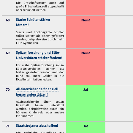
Die Erbschaftssteuer, auch auf
große Erbschaften, soll abgeschafft
oder reduziert werden.
Starke Schüler stärker
68
Nein!
fördern!
Starke und hochbegabte Schüler
sollen stärker als bisher gefördert
werden, beispielsweise durch mehr
Elite-Gymnasien.
Spitzenforschung und Elite-
69
Nein!
Universitäten stärker fördern!
Für mehr Spitzenforschung sollen
Elite-Universitäten stärker als
bisher gefördert werden und der
Bund soll mehr Gelder in die
Exzellenzinitiative stecken.
Alleinerziehende finanziell
70
Ja!
besser unterstützen!
Alleinerziehende Eltern sollen
finanziell besser unterstützt
werden, beispielsweise durch ein
höheres Kindergeld oder andere
Maßnahmen.
Staatstrojaner abschaffen!
71
Ja!
Die rechtliche Grundlage zur