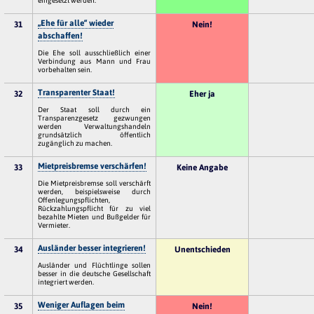
„Ehe für alle“ wieder
31
Nein!
abschaffen!
Die Ehe soll ausschließlich einer
Verbindung aus Mann und Frau
vorbehalten sein.
Transparenter Staat!
32
Eher ja
Der Staat soll durch ein
Transparenzgesetz gezwungen
werden Verwaltungshandeln
grundsätzlich öffentlich
zugänglich zu machen.
Mietpreisbremse verschärfen!
33
Keine Angabe
Die Mietpreisbremse soll verschärft
werden, beispielsweise durch
Offenlegungspflichten,
Rückzahlungspflicht für zu viel
bezahlte Mieten und Bußgelder für
Vermieter.
Ausländer besser integrieren!
34
Unentschieden
Ausländer und Flüchtlinge sollen
besser in die deutsche Gesellschaft
integriert werden.
Weniger Auflagen beim
35
Nein!