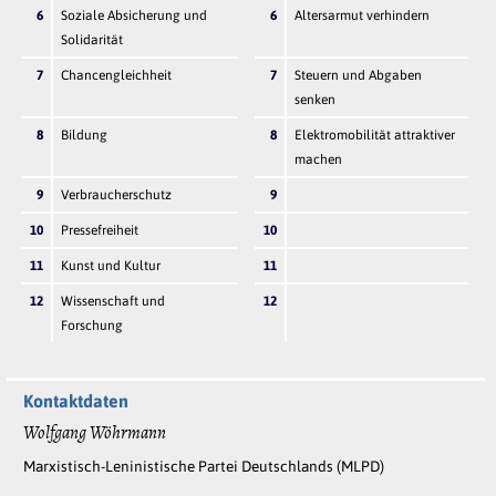
6
Soziale Absicherung und
6
Altersarmut verhindern
Solidarität
7
Chancengleichheit
7
Steuern und Abgaben
senken
8
Bildung
8
Elektromobilität attraktiver
machen
9
Verbraucherschutz
9
10
Pressefreiheit
10
11
Kunst und Kultur
11
12
Wissenschaft und
12
Forschung
Kontaktdaten
Wolfgang Wöhrmann
Marxistisch-Leninistische Partei Deutschlands (MLPD)