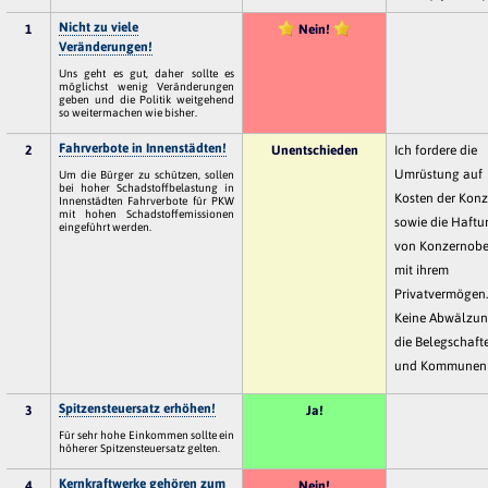
Nicht zu viele
1
Nein!
Veränderungen!
Uns geht es gut, daher sollte es
möglichst wenig Veränderungen
geben und die Politik weitgehend
so weitermachen wie bisher.
Fahrverbote in Innenstädten!
2
Unentschieden
Ich fordere die
Umrüstung auf
Um die Bürger zu schützen, sollen
bei hoher Schadstoffbelastung in
Kosten der Konz
Innenstädten Fahrverbote für PKW
mit hohen Schadstoffemissionen
sowie die Haftu
eingeführt werden.
von Konzernobe
mit ihrem
Privatvermögen
Keine Abwälzun
die Belegschaft
und Kommunen
Spitzensteuersatz erhöhen!
3
Ja!
Für sehr hohe Einkommen sollte ein
höherer Spitzensteuersatz gelten.
Kernkraftwerke gehören zum
4
Nein!