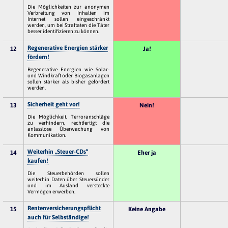
Die Möglichkeiten zur anonymen
Verbreitung von Inhalten im
Internet sollen eingeschränkt
werden, um bei Straftaten die Täter
besser identifizieren zu können.
Regenerative Energien stärker
12
Ja!
fördern!
Regenerative Energien wie Solar-
und Windkraft oder Biogasanlagen
sollen stärker als bisher gefördert
werden.
Sicherheit geht vor!
13
Nein!
Die Möglichkeit, Terroranschläge
zu verhindern, rechtfertigt die
anlasslose Überwachung von
Kommunikation.
Weiterhin „Steuer-CDs“
14
Eher ja
kaufen!
Die Steuerbehörden sollen
weiterhin Daten über Steuersünder
und im Ausland versteckte
Vermögen erwerben.
Rentenversicherungspflicht
15
Keine Angabe
auch für Selbständige!