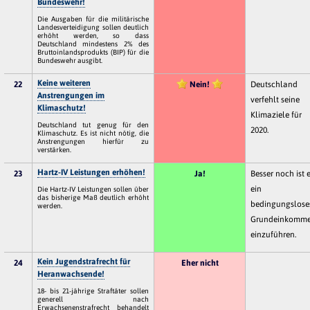
Bundeswehr!
Die Ausgaben für die militärische
Landesverteidigung sollen deutlich
erhöht werden, so dass
Deutschland mindestens 2% des
Bruttoinlandsprodukts (BIP) für die
Bundeswehr ausgibt.
Keine weiteren
22
Nein!
Deutschland
Anstrengungen im
verfehlt seine
Klimaschutz!
Klimaziele für
Deutschland tut genug für den
2020.
Klimaschutz. Es ist nicht nötig, die
Anstrengungen hierfür zu
verstärken.
Hartz-IV Leistungen erhöhen!
23
Ja!
Besser noch ist e
ein
Die Hartz-IV Leistungen sollen über
das bisherige Maß deutlich erhöht
bedingungslose
werden.
Grundeinkomm
einzuführen.
Kein Jugendstrafrecht für
24
Eher nicht
Heranwachsende!
18- bis 21-jährige Straftäter sollen
generell nach
Erwachsenenstrafrecht behandelt