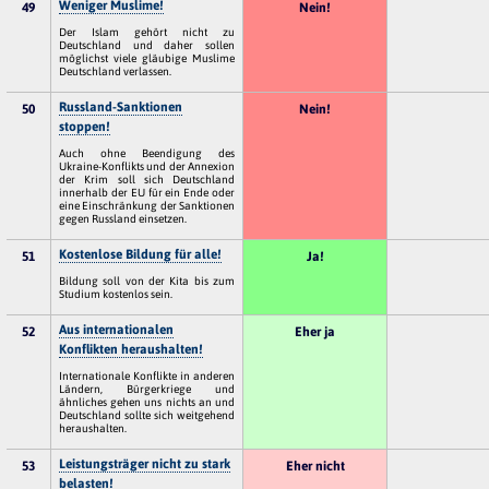
Weniger Muslime!
49
Nein!
Der Islam gehört nicht zu
Deutschland und daher sollen
möglichst viele gläubige Muslime
Deutschland verlassen.
Russland-Sanktionen
50
Nein!
stoppen!
Auch ohne Beendigung des
Ukraine-Konflikts und der Annexion
der Krim soll sich Deutschland
innerhalb der EU für ein Ende oder
eine Einschränkung der Sanktionen
gegen Russland einsetzen.
Kostenlose Bildung für alle!
51
Ja!
Bildung soll von der Kita bis zum
Studium kostenlos sein.
Aus internationalen
52
Eher ja
Konflikten heraushalten!
Internationale Konflikte in anderen
Ländern, Bürgerkriege und
ähnliches gehen uns nichts an und
Deutschland sollte sich weitgehend
heraushalten.
Leistungsträger nicht zu stark
53
Eher nicht
belasten!