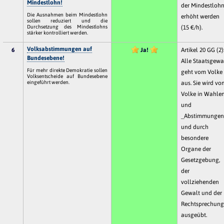
Mindestlohn!
der Mindestloh
Die Ausnahmen beim Mindestlohn
erhöht werden
sollen reduziert und die
Durchsetzung des Mindestlohns
(15 €/h).
stärker kontrolliert werden.
Volksabstimmungen auf
6
Ja!
Artikel 20 GG (2)
Bundesebene!
Alle Staatsgewa
Für mehr direkte Demokratie sollen
geht vom Volke
Volksentscheide auf Bundesebene
eingeführt werden.
aus. Sie wird vo
Volke in Wahle
und
_Abstimmungen
und durch
besondere
Organe der
Gesetzgebung,
der
vollziehenden
Gewalt und der
Rechtsprechun
ausgeübt.