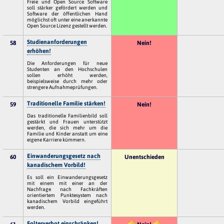
Freie und Open Source Software
soll stärker gefördert werden und
Software der öffentlichen Hand
möglichst oft unter eine anerkannte
Open Source Lizenz gestellt werden.
Studienanforderungen
58
Nein!
erhöhen!
Die Anforderungen für neue
Studenten an den Hochschulen
sollen erhöht werden,
beispielsweise durch mehr oder
strengere Aufnahmeprüfungen.
Traditionelle Familie stärken!
59
Nein!
Das traditionelle Familienbild soll
gestärkt und Frauen unterstützt
werden, die sich mehr um die
Familie und Kinder anstatt um eine
eigene Karriere kümmern.
Einwanderungsgesetz nach
60
Unentschieden
kanadischem Vorbild!
Es soll ein Einwanderungsgesetz
mit einem mit einer an der
Nachfrage nach Fachkräften
orientiertem Punktesystem nach
kanadischem Vorbild eingeführt
werden.
Folterverbot einschränken!