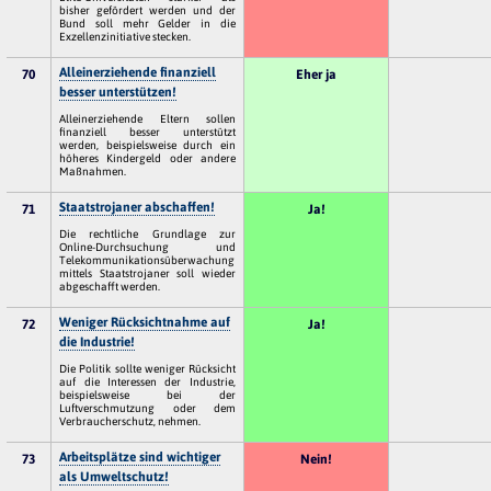
bisher gefördert werden und der
Bund soll mehr Gelder in die
Exzellenzinitiative stecken.
Alleinerziehende finanziell
70
Eher ja
besser unterstützen!
Alleinerziehende Eltern sollen
finanziell besser unterstützt
werden, beispielsweise durch ein
höheres Kindergeld oder andere
Maßnahmen.
Staatstrojaner abschaffen!
71
Ja!
Die rechtliche Grundlage zur
Online-Durchsuchung und
Telekommunikationsüberwachung
mittels Staatstrojaner soll wieder
abgeschafft werden.
Weniger Rücksichtnahme auf
72
Ja!
die Industrie!
Die Politik sollte weniger Rücksicht
auf die Interessen der Industrie,
beispielsweise bei der
Luftverschmutzung oder dem
Verbraucherschutz, nehmen.
Arbeitsplätze sind wichtiger
73
Nein!
als Umweltschutz!