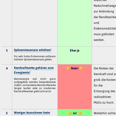
Radschnellweg
zur Anbindung
der Randbezirk
und
Elektromobilitä
muss gefördert
werden.
Spitzensteuersatz erhöhen!
3
Eher ja
Für sehr hohe Einkommen sollte ein
höherer Spitzensteuersatz gelten.
Kernkraftwerke gehören zum
4
Nein!
Die Risiken der
Energiemix!
Kernkraft sind z
Atomenergie soll nicht ganz
groß, die Kosten
aufgegeben werden, beispielsweise
indem vorhandene Atomkraftwerke
für die
länger laufen oder zu modernen
Entsorgung des
Kernkraftwerken geforscht wird.
radioaktiven
Mülls zu hoch.
Weniger Ausnahmen beim
5
Ja!
Weiterhin sollte