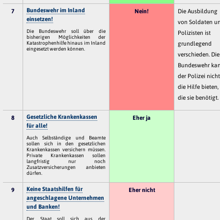
Bundeswehr im Inland
7
Nein!
Die Ausbildung
einsetzen!
von Soldaten u
Die Bundeswehr soll über die
Polizisten ist
bisherigen Möglichkeiten der
Katastrophenhilfe hinaus im Inland
grundlegend
eingesetzt werden können.
verschieden. Die
Bundeswehr ka
der Polizei nich
die Hilfe bieten,
die sie benötigt.
Gesetzliche Krankenkassen
8
Eher ja
für alle!
Auch Selbständige und Beamte
sollen sich in den gesetzlichen
Krankenkassen versichern müssen.
Private Krankenkassen sollen
langfristig nur noch
Zusatzversicherungen anbieten
dürfen.
Keine Staatshilfen für
9
Eher nicht
angeschlagene Unternehmen
und Banken!
Der Staat soll sich aus der