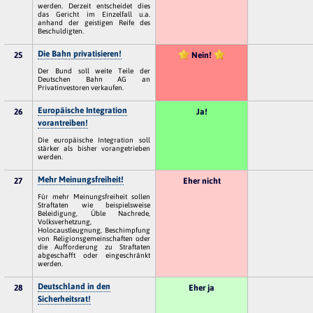
werden. Derzeit entscheidet dies
das Gericht im Einzelfall u.a.
anhand der geistigen Reife des
Beschuldigten.
Die Bahn privatisieren!
25
Nein!
Der Bund soll weite Teile der
Deutschen Bahn AG an
Privatinvestoren verkaufen.
Europäische Integration
26
Ja!
vorantreiben!
Die europäische Integration soll
stärker als bisher vorangetrieben
werden.
Mehr Meinungsfreiheit!
27
Eher nicht
Für mehr Meinungsfreiheit sollen
Straftaten wie beispielsweise
Beleidigung, Üble Nachrede,
Volksverhetzung,
Holocaustleugnung, Beschimpfung
von Religionsgemeinschaften oder
die Aufforderung zu Straftaten
abgeschafft oder eingeschränkt
werden.
Deutschland in den
28
Eher ja
Sicherheitsrat!