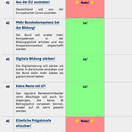
Aus der EU austreten!
41
Nein!
Deutschland soll aus der
Europäischen Union austreten.
Mehr Bundeskompetenz bei
42
Ja!
der Bildung!
Der Bund soll wieder mehr
Kompetenzen in der
Bildungspolitik erhalten und das
Kooperationsverbot abgeschafft
werden.
Digitale Bildung stärken!
43
Ja!
Die Digitalisierung soll stärker als
bisher in die Schulen einziehen und
der Bund dafür mehr Gelder als
geplant bereit stellen.
Keine Rente mit 67!
44
Ja!
Das reguläre Renteneintrittsalter
ohne Abschläge soll auch für
diejenigen, die keine 45
Beitragsjahre vorweisen können,
wieder auf 65 Jahre gesenkt
werden.
Elterliche Prügelstrafe
45
Nein!
erlauben!