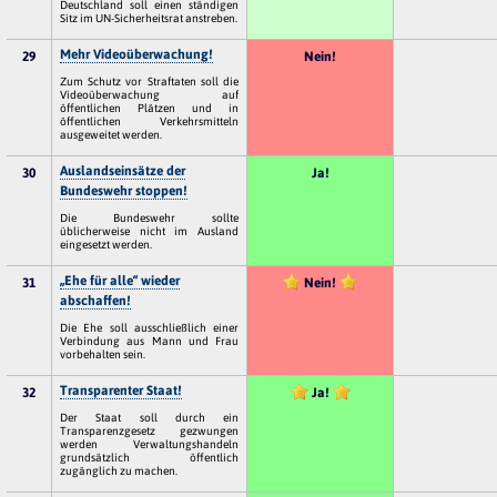
Deutschland soll einen ständigen
Sitz im UN-Sicherheitsrat anstreben.
Mehr Videoüberwachung!
29
Nein!
Zum Schutz vor Straftaten soll die
Videoüberwachung auf
öffentlichen Plätzen und in
öffentlichen Verkehrsmitteln
ausgeweitet werden.
Auslandseinsätze der
30
Ja!
Bundeswehr stoppen!
Die Bundeswehr sollte
üblicherweise nicht im Ausland
eingesetzt werden.
„Ehe für alle“ wieder
31
Nein!
abschaffen!
Die Ehe soll ausschließlich einer
Verbindung aus Mann und Frau
vorbehalten sein.
Transparenter Staat!
32
Ja!
Der Staat soll durch ein
Transparenzgesetz gezwungen
werden Verwaltungshandeln
grundsätzlich öffentlich
zugänglich zu machen.