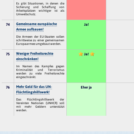
Es gibt Situationen, in denen die
Sicherung und Schaffung von
Arbeitsplätzen wichtiger ist als
Umweltschutz.
Gemeinsame europäische
74
Ja!
Armee aufbauen!
Die Armeen der EU-Staaten sollen
schrittweise zu einer gemeinsamen
Europaarmee umgebaut werden.
Weniger Freiheitsrechte
75
Ja!
einschränken!
Im Namen des Kampfes gegen
Kriminalität und Terrorismus
werden zu viele Freiheitsrechte
eingeschränkt.
Mehr Geld für das UN-
76
Eher ja
Flüchtlingshilfswerk!
Das Flüchtlingshilfswerk der
Vereinten Nationen (UNHCR) soll
mit mehr Geldern unterstützt
werden.