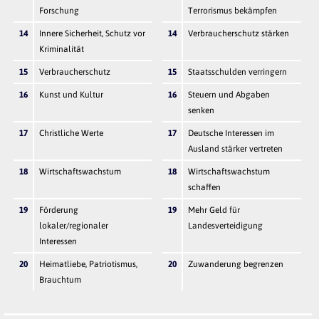
Forschung
Terrorismus bekämpfen
14
Innere Sicherheit, Schutz vor
14
Verbraucherschutz stärken
Kriminalität
15
Verbraucherschutz
15
Staatsschulden verringern
16
Kunst und Kultur
16
Steuern und Abgaben
senken
17
Christliche Werte
17
Deutsche Interessen im
Ausland stärker vertreten
18
Wirtschaftswachstum
18
Wirtschaftswachstum
schaffen
19
Förderung
19
Mehr Geld für
lokaler/regionaler
Landesverteidigung
Interessen
20
Heimatliebe, Patriotismus,
20
Zuwanderung begrenzen
Brauchtum