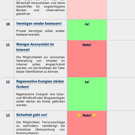
Wirtschaft heraushalten und keine
Staatshilfen für angeschlagene
Banken und Unternehmen
gewähren.
Vermögen wieder besteuern!
10
Ja!
Private Vermögen sollen wieder
besteuert werden.
Weniger Anonymität im
11
Nein!
Internet!
Die Möglichkeiten zur anonymen
Verbreitung von Inhalten im
Internet sollen eingeschränkt
werden, um bei Straftaten die Täter
besser identifizieren zu können.
Regenerative Energien stärker
12
Ja!
fördern!
Regenerative Energien wie Solar-
und Windkraft oder Biogasanlagen
sollen stärker als bisher gefördert
werden.
Sicherheit geht vor!
13
Nein!
Die Möglichkeit, Terroranschläge
zu verhindern, rechtfertigt die
anlasslose Überwachung von
Kommunikation.