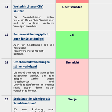
Weiterhin „Steuer-CDs“
14
Unentschieden
kaufen!
Die Steuerbehörden sollen
weiterhin Daten über Steuersünder
und im Ausland versteckte
Vermögen erwerben.
Rentenversicherungspflicht
15
Ja!
auch für Selbständige!
Auch für Selbständige soll die
gesetzliche
Rentenversicherungspflicht
bestehen.
Urheberrechtsverletzungen
16
Eher nicht
stärker verfolgen!
Die rechtlichen Grundlagen sollen
ausgeweitet werden, um zum
Beispiel stärker gegen
Tauschbörsen und
Downloadplattformen im Internet
sowie gegen deren Nutzer
vorgehen zu können.
Sozialstaat ist wichtiger als
17
Eher ja
Schuldenabbau!
Für eine Erhöhung oder