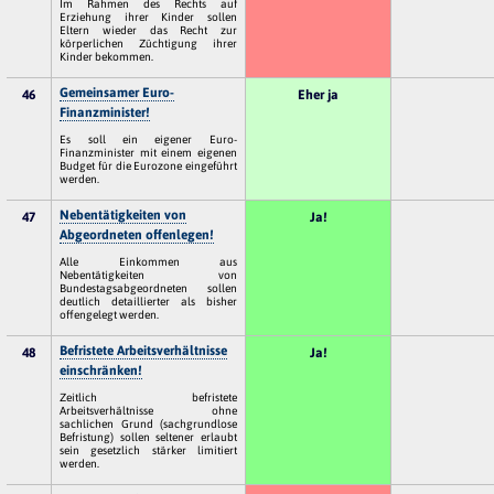
Im Rahmen des Rechts auf
Erziehung ihrer Kinder sollen
Eltern wieder das Recht zur
körperlichen Züchtigung ihrer
Kinder bekommen.
Gemeinsamer Euro-
46
Eher ja
Finanzminister!
Es soll ein eigener Euro-
Finanzminister mit einem eigenen
Budget für die Eurozone eingeführt
werden.
Nebentätigkeiten von
47
Ja!
Abgeordneten offenlegen!
Alle Einkommen aus
Nebentätigkeiten von
Bundestagsabgeordneten sollen
deutlich detaillierter als bisher
offengelegt werden.
Befristete Arbeitsverhältnisse
48
Ja!
einschränken!
Zeitlich befristete
Arbeitsverhältnisse ohne
sachlichen Grund (sachgrundlose
Befristung) sollen seltener erlaubt
sein gesetzlich stärker limitiert
werden.