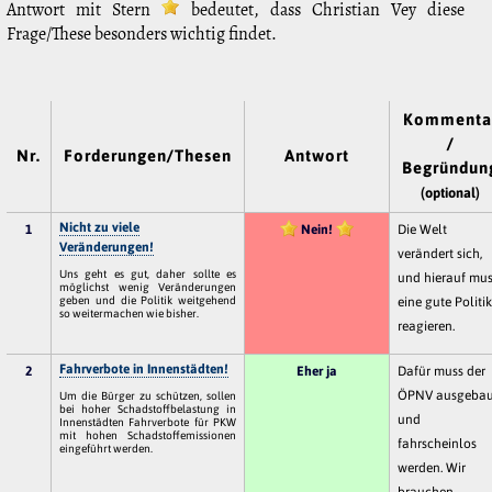
Antwort mit Stern
bedeutet, dass Christian Vey diese
Frage/These besonders wichtig findet.
Kommenta
/
Nr.
Forderungen/Thesen
Antwort
Begründun
(optional)
Nicht zu viele
1
Nein!
Die Welt
Veränderungen!
verändert sich,
Uns geht es gut, daher sollte es
und hierauf mu
möglichst wenig Veränderungen
geben und die Politik weitgehend
eine gute Politi
so weitermachen wie bisher.
reagieren.
Fahrverbote in Innenstädten!
2
Eher ja
Dafür muss der
ÖPNV ausgebau
Um die Bürger zu schützen, sollen
bei hoher Schadstoffbelastung in
und
Innenstädten Fahrverbote für PKW
mit hohen Schadstoffemissionen
fahrscheinlos
eingeführt werden.
werden. Wir
brauchen