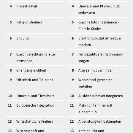
4
Pressefreiheit
4
Umwelt- und Klimaschutz
verbessern
5
Religionsfreiheit
5
Gleiche Bildungschancen
für alle Kinder
6
Bildung
6
Elektromobilität attraktiver
machen
7
Gleichberechtigung aller
7
Für bezahlbaren Wohnraum
Menschen
sorgen
8
Chancengleichheit
8
Altersarmut verhindern
9
Offenheit und Toleranz
9
Wohlstand gerechter
verteilen
10
Umwelt- und Tierschutz
10
Ausländer besser integrieren
11
Europäische Integration
11
Mehr für Familien mit
Kindern tun
12
Wirtschaftliche Freiheit
12
Arbeitslosigkeit bekämpfen
13
Wissenschaft und
13
Kriminalität und