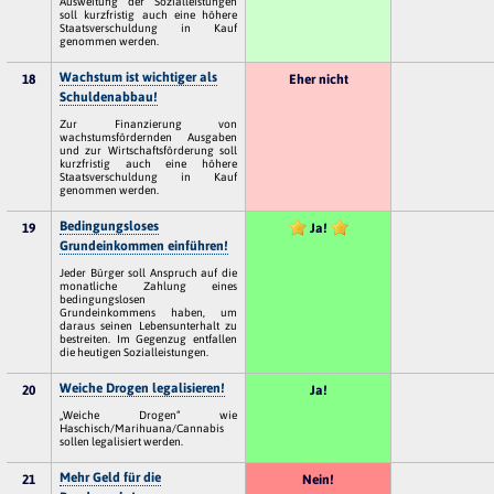
Ausweitung der Sozialleistungen
soll kurzfristig auch eine höhere
Staatsverschuldung in Kauf
genommen werden.
Wachstum ist wichtiger als
18
Eher nicht
Schuldenabbau!
Zur Finanzierung von
wachstumsfördernden Ausgaben
und zur Wirtschaftsförderung soll
kurzfristig auch eine höhere
Staatsverschuldung in Kauf
genommen werden.
Bedingungsloses
19
Ja!
Grundeinkommen einführen!
Jeder Bürger soll Anspruch auf die
monatliche Zahlung eines
bedingungslosen
Grundeinkommens haben, um
daraus seinen Lebensunterhalt zu
bestreiten. Im Gegenzug entfallen
die heutigen Sozialleistungen.
Weiche Drogen legalisieren!
20
Ja!
„Weiche Drogen“ wie
Haschisch/Marihuana/Cannabis
sollen legalisiert werden.
Mehr Geld für die
21
Nein!