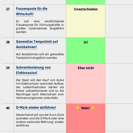
Frauenquote für die
37
Unentschieden
Wirtschaft!
Es soll eine verpflichtende
Frauenquote für Führungskräfte in
großen Unternehmen eingeführt
werden.
Generelles Tempolimit auf
38
Ja!
Autobahnen!
Auf Autobahnen soll ein generelles
Tempolimit eingeführt werden.
Subventionierung von
39
Eher nicht
Elektroautos!
Der Staat soll den Kauf von Autos
mit Elektromotor sowie den Aufbau
der Ladeinfrastruktur stärker als
bisher subventionieren und so die
Nachfrage nach Alternativen zum
Verbrennungsmotor ankurbeln.
D-Mark wieder einführen!
40
Nein!
Deutschland soll aus der Euro-Zone
austreten und die D-Mark oder eine
andere nationale Währung wieder
einführen.