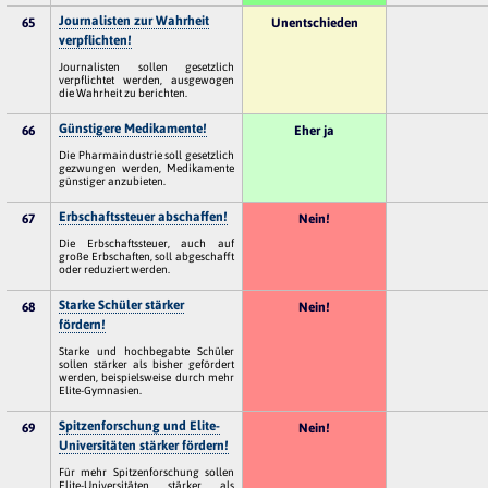
Journalisten zur Wahrheit
65
Unentschieden
verpflichten!
Journalisten sollen gesetzlich
verpflichtet werden, ausgewogen
die Wahrheit zu berichten.
Günstigere Medikamente!
66
Eher ja
Die Pharmaindustrie soll gesetzlich
gezwungen werden, Medikamente
günstiger anzubieten.
Erbschaftssteuer abschaffen!
67
Nein!
Die Erbschaftssteuer, auch auf
große Erbschaften, soll abgeschafft
oder reduziert werden.
Starke Schüler stärker
68
Nein!
fördern!
Starke und hochbegabte Schüler
sollen stärker als bisher gefördert
werden, beispielsweise durch mehr
Elite-Gymnasien.
Spitzenforschung und Elite-
69
Nein!
Universitäten stärker fördern!
Für mehr Spitzenforschung sollen
Elite-Universitäten stärker als