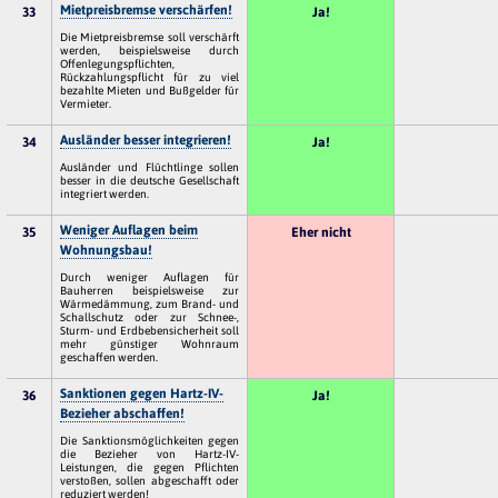
Mietpreisbremse verschärfen!
33
Ja!
Die Mietpreisbremse soll verschärft
werden, beispielsweise durch
Offenlegungspflichten,
Rückzahlungspflicht für zu viel
bezahlte Mieten und Bußgelder für
Vermieter.
Ausländer besser integrieren!
34
Ja!
Ausländer und Flüchtlinge sollen
besser in die deutsche Gesellschaft
integriert werden.
Weniger Auflagen beim
35
Eher nicht
Wohnungsbau!
Durch weniger Auflagen für
Bauherren beispielsweise zur
Wärmedämmung, zum Brand- und
Schallschutz oder zur Schnee-,
Sturm- und Erdbebensicherheit soll
mehr günstiger Wohnraum
geschaffen werden.
Sanktionen gegen Hartz-IV-
36
Ja!
Bezieher abschaffen!
Die Sanktionsmöglichkeiten gegen
die Bezieher von Hartz-IV-
Leistungen, die gegen Pflichten
verstoßen, sollen abgeschafft oder
reduziert werden!