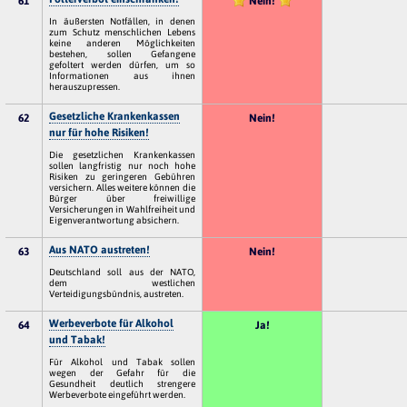
61
Nein!
In äußersten Notfällen, in denen
zum Schutz menschlichen Lebens
keine anderen Möglichkeiten
bestehen, sollen Gefangene
gefoltert werden dürfen, um so
Informationen aus ihnen
herauszupressen.
Gesetzliche Krankenkassen
62
Nein!
nur für hohe Risiken!
Die gesetzlichen Krankenkassen
sollen langfristig nur noch hohe
Risiken zu geringeren Gebühren
versichern. Alles weitere können die
Bürger über freiwillige
Versicherungen in Wahlfreiheit und
Eigenverantwortung absichern.
Aus NATO austreten!
63
Nein!
Deutschland soll aus der NATO,
dem westlichen
Verteidigungsbündnis, austreten.
Werbeverbote für Alkohol
64
Ja!
und Tabak!
Für Alkohol und Tabak sollen
wegen der Gefahr für die
Gesundheit deutlich strengere
Werbeverbote eingeführt werden.