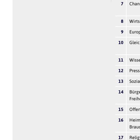
7
Chan
8
Wirts
9
Europ
10
Glei
11
Wiss
12
Press
13
Sozia
14
Bürge
Freih
15
Offen
16
Heima
Brau
17
Relig