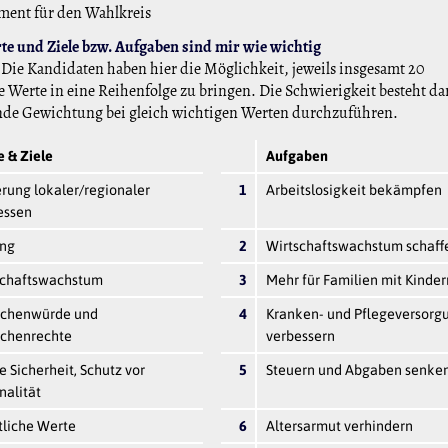
ment für den Wahlkreis
e und Ziele bzw. Aufgaben sind mir wie wichtig
Die Kandidaten haben hier die Möglichkeit, jeweils insgesamt 20
 Werte in eine Reihenfolge zu bringen. Die Schwierigkeit besteht da
nde Gewichtung bei gleich wichtigen Werten durchzuführen.
 & Ziele
Aufgaben
rung lokaler/regionaler
1
Arbeitslosigkeit bekämpfen
essen
ung
2
Wirtschaftswachstum schaff
schaftswachstum
3
Mehr für Familien mit Kinder
chenwürde und
4
Kranken- und Pflegeversorg
chenrechte
verbessern
e Sicherheit, Schutz vor
5
Steuern und Abgaben senke
nalität
tliche Werte
6
Altersarmut verhindern