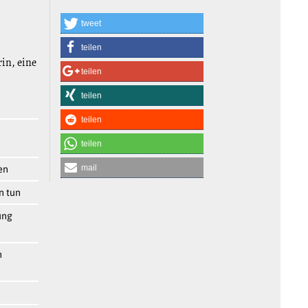
tweet
teilen
rin, eine
teilen
teilen
teilen
teilen
mail
en
n tun
ung
n