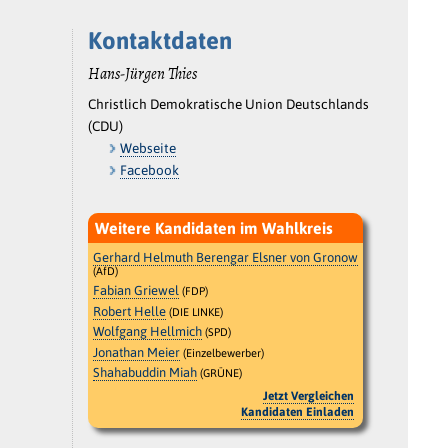
Kontaktdaten
Hans-Jürgen Thies
Christlich Demokratische Union Deutschlands
(CDU)
Webseite
Facebook
Weitere Kandidaten im Wahlkreis
Gerhard Helmuth Berengar Elsner von Gronow
(AfD)
Fabian Griewel
(FDP)
Robert Helle
(DIE LINKE)
Wolfgang Hellmich
(SPD)
Jonathan Meier
(Einzelbewerber)
Shahabuddin Miah
(GRÜNE)
Jetzt Vergleichen
Kandidaten Einladen