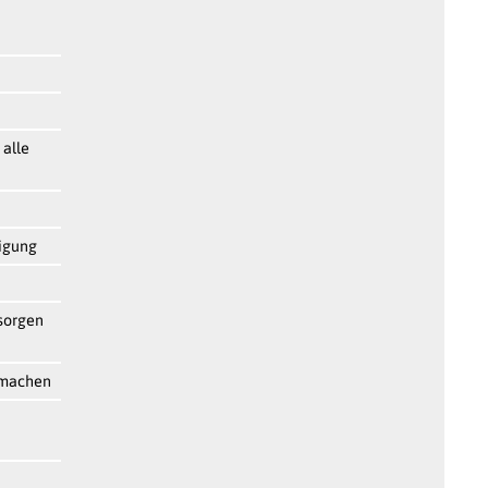
 alle
digung
sorgen
r machen