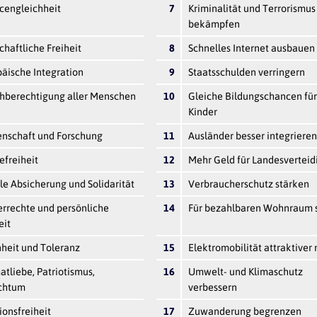
cengleichheit
7
Kriminalität und Terrorismus
bekämpfen
chaftliche Freiheit
8
Schnelles Internet ausbauen
äische Integration
9
Staatsschulden verringern
chberechtigung aller Menschen
10
Gleiche Bildungschancen für
Kinder
enschaft und Forschung
11
Ausländer besser integrieren
efreiheit
12
Mehr Geld für Landesvertei
le Absicherung und Solidarität
13
Verbraucherschutz stärken
rrechte und persönliche
14
Für bezahlbaren Wohnraum 
eit
heit und Toleranz
15
Elektromobilität attraktive
tliebe, Patriotismus,
16
Umwelt- und Klimaschutz
chtum
verbessern
ionsfreiheit
17
Zuwanderung begrenzen