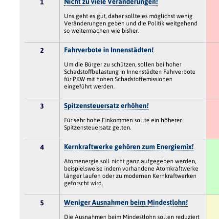
Nicht zu viele Veränderungen!
1
Uns geht es gut, daher sollte es möglichst wenig
Veränderungen geben und die Politik weitgehend
so weitermachen wie bisher.
Fahrverbote in Innenstädten!
2
Um die Bürger zu schützen, sollen bei hoher
Schadstoffbelastung in Innenstädten Fahrverbote
für PKW mit hohen Schadstoffemissionen
eingeführt werden.
Spitzensteuersatz erhöhen!
3
Für sehr hohe Einkommen sollte ein höherer
Spitzensteuersatz gelten.
Kernkraftwerke gehören zum Energiemix!
4
Atomenergie soll nicht ganz aufgegeben werden,
beispielsweise indem vorhandene Atomkraftwerke
länger laufen oder zu modernen Kernkraftwerken
geforscht wird.
Weniger Ausnahmen beim Mindestlohn!
5
Die Ausnahmen beim Mindestlohn sollen reduziert