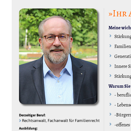
»Ihr 
Meine wicht
Stärkung
Familien
Generati
Innere S
Stärkung
Warum Sie 
- berufl
- Lebens
-Bürger
Derzeitiger Beruf:
Rechtsanwalt, Fachanwalt für Familienrecht
-offenes
Ausbildung: