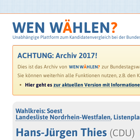
WEN W
Ä
HLEN
?
Unabhängige Plattform zum Kandidatenvergleich bei der Bunde
ACHTUNG: Archiv 2017!
Dies ist das Archiv von
zur Bundestagswah
WEN W
Ä
HLEN
?
Sie können weiterhin alle Funktionen nutzen, z.B. den 
Hier geht es
zur aktuellen Version mit Information
Wahlkreis: Soest
Landesliste Nordrhein-Westfalen
, Listenpl
Hans-Jürgen Thies
(CDU)