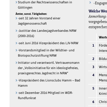
Studium der Rechtswissenschaften in
-Engage
Göttingen
Welche Wert
Ämter, sonst. Tätigkeiten:
Anmerkung:
-seit 32 Jahren Vorstand einer
vorgegebene
Jagdgenossenschaft
entspreche
-Justitiar des Landesjagdverbandes NRW
(2000-2016)
Werte
-seit Juni 2016 Vizepräsident des LJV-NRW
1
Förde
-Vorstandsmitglied in der Wildtier- und
Inter
Biotopschutzstiftung NRW
2
Bild
Initiator und verantwortl. Vertrauensmann
3
Wirt
der „Volksinitiative für ein ideologiefreies,
praxisgerechtes Jagdrecht in NRW“
4
Mens
-Vizepräsident des Lionsclubs Hamm – Bad
Mens
Hamm
5
Inner
-seit Dezember 2016 Mitglied im WDR-
Krimi
Rundfunkrat
6
Chris