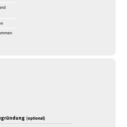
and
en
kommen
Begründung
(optional)